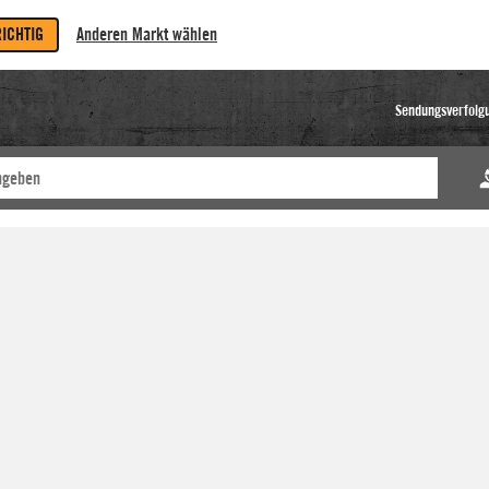
RICHTIG
Anderen Markt wählen
Sendungsverfolg