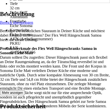
Tiefe
32 cm
Farbe Griff
Beschreibung
Aluminium
Frontfarbe
Bereich überspringen
Eiche Sonoma
Korpusfarbe
Benötigst Du zusätzlichen Stauraum in Deiner Küche und möchtest
Eiche Sonoma
dabei Eleganz nicht missen? Der Flex Well Hängeschrank Samoa
AKN (Artikelkurznummer)
bietet die ideale Lösung.
PKRU
EAN
Produktmerkmale des Flex Well Hängeschranks Samoa in
4047584027456
Sonoma Eiche Matt
Darum solltest Du zugreifen: Dieser Hängeschrank passt sich flexibel
an Deine Raumgestaltung an, da der Türanschlag reversibel ist und
links oder rechts montiert werden kann. Die Front und der Korpus in
Sonoma Eiche Matt verleihen Deiner Küche eine moderne und
natürliche Optik. Durch seine kompakte Abmessung von 30 cm Breite,
32 cm Tiefe und 54,8 cm Höhe bietet der Hängeschrank zusätzlichen
Stauraum, ohne zu viel Platz einzunehmen. Die zerlegte Montage
ermöglicht Dir einen einfachen Transport und eine flexible Montage.
Die matte Oberfläche sorgt nicht nur für eine ansprechende Optik,
Mehr anzeigen
sondern ist auch pflegeleicht und unempfindlich gegenüber
Fingerabdrücken. Der Hängeschrank Samoa gehört zur Serie Samoa
Produktsicherheit
und lässt sich somit ideal mit anderen Möbeln der Serie kombinieren.