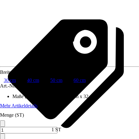
Breite
30 cm
40 cm
50 cm
60 cm
Art.-Nr.
10261637
Maße (BxHxT)
:
30 cm x 54.8 cm x 32 cm
Mehr Artikeldetails
Menge (ST)
1 ST