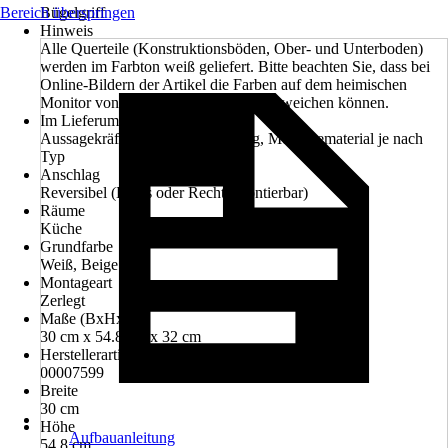
Bereich überspringen
Bügelgriff
Hinweis
Alle Querteile (Konstruktionsböden, Ober- und Unterboden)
werden im Farbton weiß geliefert. Bitte beachten Sie, dass bei
Online-Bildern der Artikel die Farben auf dem heimischen
Monitor von den Originalfarbtönen abweichen können.
Im Lieferumfang enthalten
Aussagekräftige Montageanleitung, Montagematerial je nach
Typ
Anschlag
Reversibel (Links oder Rechts montierbar)
Räume
Küche
Grundfarbe
Weiß, Beige
Montageart
Zerlegt
Maße (BxHxT)
30 cm x 54.8 cm x 32 cm
Herstellerartikelnummer
00007599
Breite
30 cm
Höhe
Aufbauanleitung
54,8 cm