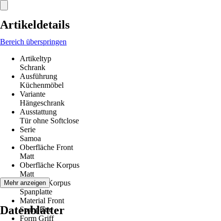
Artikeldetails
Bereich überspringen
Artikeltyp
Schrank
Ausführung
Küchenmöbel
Variante
Hängeschrank
Ausstattung
Tür ohne Softclose
Serie
Samoa
Oberfläche Front
Matt
Oberfläche Korpus
Matt
Material Korpus
Mehr anzeigen
Spanplatte
Material Front
Datenblätter
Spanplatte
Form Griff