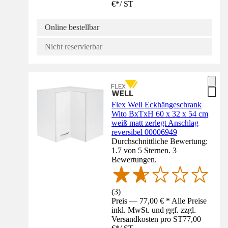
€
*
/
ST
Online bestellbar
Nicht reservierbar
Flex Well Eckhängeschrank
Wito BxTxH 60 x 32 x 54 cm
weiß matt zerlegt Anschlag
reversibel 00006949
Durchschnittliche Bewertung:
1.7 von 5 Sternen. 3
Bewertungen.
(
3
)
Preis — 77,00 € * Alle Preise
inkl. MwSt. und ggf. zzgl.
Versandkosten pro ST
77,00