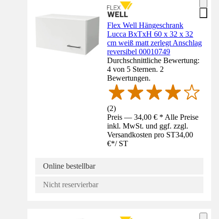
Flex Well Hängeschrank
Lucca BxTxH 60 x 32 x 32
cm weiß matt zerlegt Anschlag
reversibel 00010749
Durchschnittliche Bewertung:
4 von 5 Sternen. 2
Bewertungen.
(
2
)
Preis — 34,00 € * Alle Preise
inkl. MwSt. und ggf. zzgl.
Versandkosten pro ST
34,00
€
*
/
ST
Online bestellbar
Nicht reservierbar