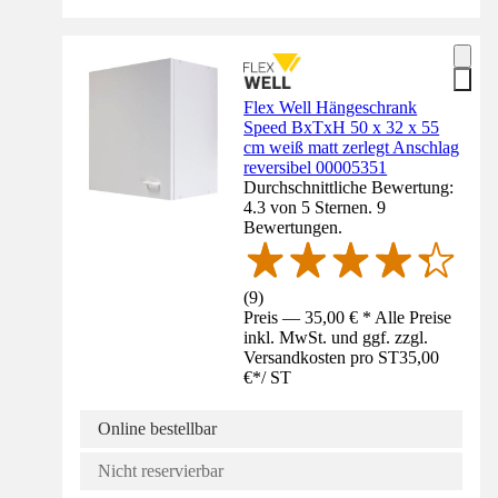
Flex Well Hängeschrank
Speed BxTxH 50 x 32 x 55
cm weiß matt zerlegt Anschlag
reversibel 00005351
Durchschnittliche Bewertung:
4.3 von 5 Sternen. 9
Bewertungen.
(
9
)
Preis — 35,00 € * Alle Preise
inkl. MwSt. und ggf. zzgl.
Versandkosten pro ST
35,00
€
*
/
ST
Online bestellbar
Nicht reservierbar