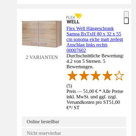
Flex Well Hängeschrank
Samoa BxTxH 80 x 32 x 55
cm sonoma eiche matt zerlegt
Anschlag links rechts
00007602
Durchschnittliche Bewertung:
2 VARIANTEN
4.2 von 5 Sternen. 5
Bewertungen.
(
5
)
Preis — 51,00 € * Alle Preise
inkl. MwSt. und ggf. zzgl.
Versandkosten pro ST
51,00
€
*
/
ST
Online bestellbar
Nicht reservierbar