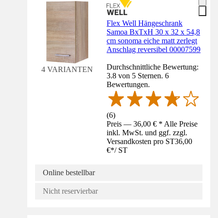
Flex Well Hängeschrank
Samoa BxTxH 30 x 32 x 54,8
cm sonoma eiche matt zerlegt
Anschlag reversibel 00007599
Durchschnittliche Bewertung:
4 VARIANTEN
3.8 von 5 Sternen. 6
Bewertungen.
(
6
)
Preis — 36,00 € * Alle Preise
inkl. MwSt. und ggf. zzgl.
Versandkosten pro ST
36,00
€
*
/
ST
Online bestellbar
Nicht reservierbar