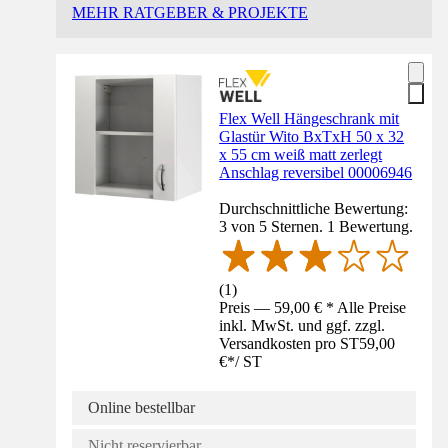
MEHR RATGEBER & PROJEKTE
Flex Well Hängeschrank mit
Glastür Wito BxTxH 50 x 32
x 55 cm weiß matt zerlegt
Anschlag reversibel 00006946
Durchschnittliche Bewertung:
3 von 5 Sternen. 1 Bewertung.
(
1
)
Preis — 59,00 € * Alle Preise
inkl. MwSt. und ggf. zzgl.
Versandkosten pro ST
59,00
€
*
/
ST
Online bestellbar
Nicht reservierbar