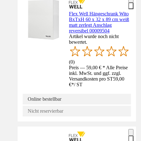
Flex Well Hängeschrank Wito
BxTxH 60 x 32 x 89 cm weiß
matt zerlegt Anschlag
reversibel 00009504
Artikel wurde noch nicht
bewertet.
(
0
)
Preis — 59,00 € * Alle Preise
inkl. MwSt. und ggf. zzgl.
Versandkosten pro ST
59,00
€
*
/
ST
Online bestellbar
Nicht reservierbar