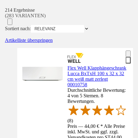
214 Ergebnisse
(283 VARIANTEN)
Sortiert nach:
Artikelliste überspringen
Flex Well Klapphängeschrank
Lucca BxTxH 100 x 32 x 32
cm weiß matt zerlegt
00010758
Durchschnittliche Bewertung:
4 von 5 Sternen. 8
Bewertungen.
(
8
)
Preis — 44,00 € * Alle Preise
inkl. MwSt. und ggf. zzgl.
Versandkosten pro ST
44,00