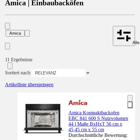
Amica | Einbaubacköfen
Amica
Alle
11 Ergebnisse
Sortiert nach:
Artikelliste überspringen
Amica Kompaktbackofen
EBC 841 600 S Nutzvolumen
44 l Maße BxHxT 56 cm x
45,45 cm x 55 cm
Durchschnittliche Bewertung: