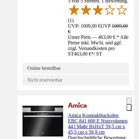
3 von 5 Sternen. 1 Bewertung.
(
1
)
UVP: 1009,00 €
UVP
1009,00
€
Unser Preis — 463,00 € * Alle
Preise inkl. MwSt. und ggf.
zzgl. Versandkosten pro
ST
463,00 €
*
/
ST
Online bestellbar
Nicht reservierbar
Amica Kompaktbackofen
EBC 841 600 E Nutzvolumen
44 l Maße BxHxT 59,5 cm x
45,5 cm x 56,9 cm
Durchschnittliche Bewertung: