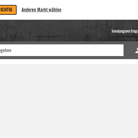
RICHTIG
Anderen Markt wählen
Sendungsverfolg