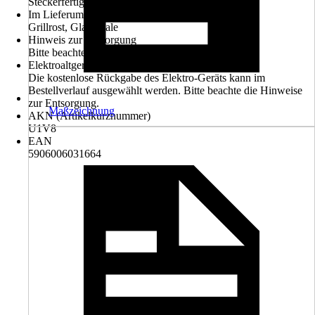
Steckerfertig
Im Lieferumfang enthalten
Grillrost, Glasschale
Hinweis zur Entsorgung
Bitte beachte die Hinweise zur Entsorgung
Elektroaltgerät-Rücknahme
Die kostenlose Rückgabe des Elektro-Geräts kann im
Bestellverlauf ausgewählt werden. Bitte beachte die Hinweise
zur Entsorgung.
Maßzeichnung
AKN (Artikelkurznummer)
U1V8
EAN
5906006031664