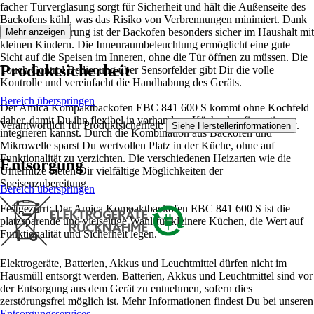
facher Türverglasung sorgt für Sicherheit und hält die Außenseite des
Backofens kühl, was das Risiko von Verbrennungen minimiert. Dank
der Kindersicherung ist der Backofen besonders sicher im Haushalt mit
Mehr anzeigen
kleinen Kindern. Die Innenraumbeleuchtung ermöglicht eine gute
Sicht auf die Speisen im Inneren, ohne die Tür öffnen zu müssen. Die
Produktsicherheit
Touch Control Bedienung über Sensorfelder gibt Dir die volle
Kontrolle und vereinfacht die Handhabung des Geräts.
Bereich überspringen
Der Amica Kompaktbackofen EBC 841 600 S kommt ohne Kochfeld
daher, damit Du ihn flexibel in vorhandene Küchenkonfigurationen
Verantwortlich für Produktsicherheit:
.
Siehe Herstellerinformationen
integrieren kannst. Durch die Kombination aus Backofen und
Mikrowelle sparst Du wertvollen Platz in der Küche, ohne auf
Funktionalität zu verzichten. Die verschiedenen Heizarten wie die
Entsorgung
Unterhitze bieten Dir vielfältige Möglichkeiten der
Speisenzubereitung.
Bereich überspringen
Festgezurrt: Der Amica Kompaktbackofen EBC 841 600 S ist die
platzsparende und vielseitige Wahl für kleinere Küchen, die Wert auf
Funktionalität und Sicherheit legen.
Elektrogeräte, Batterien, Akkus und Leuchtmittel dürfen nicht im
Hausmüll entsorgt werden. Batterien, Akkus und Leuchtmittel sind vor
der Entsorgung aus dem Gerät zu entnehmen, sofern dies
zerstörungsfrei möglich ist. Mehr Informationen findest Du bei unseren
Entsorgungsservices
.