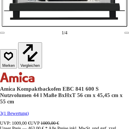
1
/
4
Vergleichen
Amica Kompaktbackofen EBC 841 600 S
Nutzvolumen 44 l Maße BxHxT 56 cm x 45,45 cm x
55 cm
3
(1 Bewertung)
UVP: 1009,00 €
UVP
1009,00 €
Unser Preis — 463,00 € * Alle Preise inkl. MwSt. und ggf. zzgl.