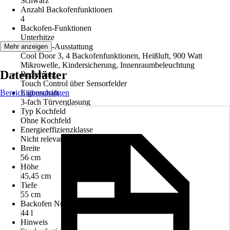
Schwarz
Anzahl Backofenfunktionen
4
Backofen-Funktionen
Unterhitze
Backofen-Ausstattung
Mehr anzeigen
Cool Door 3, 4 Backofenfunktionen, Heißluft, 900 Watt
Mikrowelle, Kindersicherung, Innenraumbeleuchtung
Datenblätter
Bedienung
Touch Control über Sensorfelder
Bereich überspringen
Eigenschaft
3-fach Türverglasung
Typ Kochfeld
Ohne Kochfeld
Energieeffizienzklasse
Nicht relevant
Breite
56 cm
Höhe
45,45 cm
Tiefe
55 cm
Backofen Nutzvolumen
44 l
Hinweis