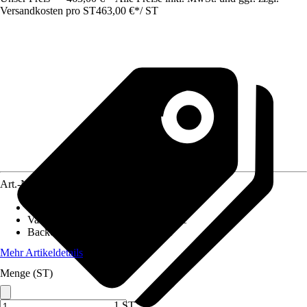
Versandkosten pro ST
463,00 €
*
/
ST
Art.-Nr.
4655043
Backofen Nutzvolumen
:
44 l
Variante
:
Kombiofen mit Mikrowelle
Backofen-Funktionen
:
Unterhitze
Mehr Artikeldetails
Menge (ST)
1 ST