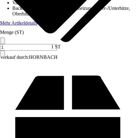
Variante
:
Backofen ohne Kochfeld
Backofen-Funktionen
:
Schnellaufheizung, Ober-/Unterhitze,
Oberhitze, Unterhitze, Umluft
Mehr Artikeldetails
Menge (ST)
1 ST
Verkauf durch:
HORNBACH