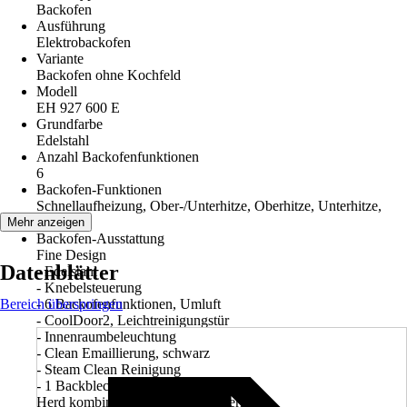
Backofen
Ausführung
Elektrobackofen
Variante
Backofen ohne Kochfeld
Modell
EH 927 600 E
Grundfarbe
Edelstahl
Anzahl Backofenfunktionen
6
Backofen-Funktionen
Schnellaufheizung, Ober-/Unterhitze, Oberhitze, Unterhitze,
Umluft
Mehr anzeigen
Backofen-Ausstattung
Fine Design
Datenblätter
- Edelstahl
- Knebelsteuerung
Bereich überspringen
- 6 Backofenfunktionen, Umluft
- CoolDoor2, Leichtreinigungstür
- Innenraumbeleuchtung
- Clean Emaillierung, schwarz
- Steam Clean Reinigung
- 1 Backblech, 1 Grillrost
Herd kombinierbar mit Kochfeld(ern):