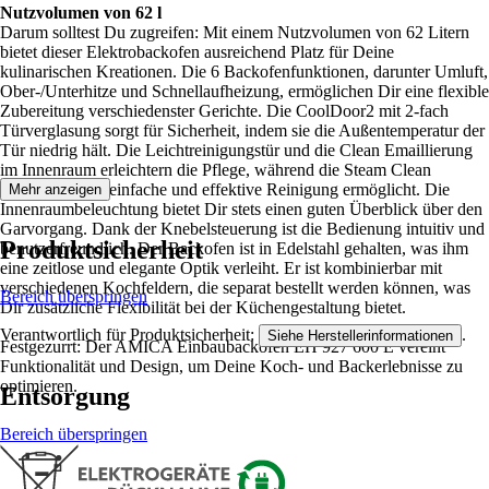
Nutzvolumen von 62 l
Darum solltest Du zugreifen: Mit einem Nutzvolumen von 62 Litern
bietet dieser Elektrobackofen ausreichend Platz für Deine
kulinarischen Kreationen. Die 6 Backofenfunktionen, darunter Umluft,
Ober-/Unterhitze und Schnellaufheizung, ermöglichen Dir eine flexible
Zubereitung verschiedenster Gerichte. Die CoolDoor2 mit 2-fach
Türverglasung sorgt für Sicherheit, indem sie die Außentemperatur der
Tür niedrig hält. Die Leichtreinigungstür und die Clean Emaillierung
im Innenraum erleichtern die Pflege, während die Steam Clean
Reinigung eine einfache und effektive Reinigung ermöglicht. Die
Mehr anzeigen
Innenraumbeleuchtung bietet Dir stets einen guten Überblick über den
Garvorgang. Dank der Knebelsteuerung ist die Bedienung intuitiv und
Produktsicherheit
benutzerfreundlich. Der Backofen ist in Edelstahl gehalten, was ihm
eine zeitlose und elegante Optik verleiht. Er ist kombinierbar mit
verschiedenen Kochfeldern, die separat bestellt werden können, was
Bereich überspringen
Dir zusätzliche Flexibilität bei der Küchengestaltung bietet.
Verantwortlich für Produktsicherheit:
.
Siehe Herstellerinformationen
Festgezurrt: Der AMICA Einbaubackofen EH 927 600 E vereint
Funktionalität und Design, um Deine Koch- und Backerlebnisse zu
optimieren.
Entsorgung
Bereich überspringen