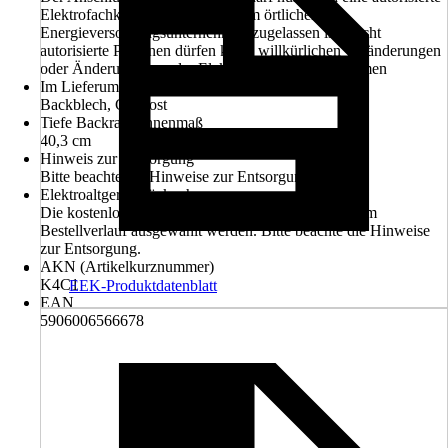
Elektrofachkraft erfolgen, die beim örtlichen
Energieversorgungsunternehmen zugelassen ist. Nicht
autorisierte Personen dürfen keine willkürlichen Veränderungen
oder Änderungen an der Elektroinstallation vornehmen
Im Lieferumfang enthalten
Backblech, Grillrost
Tiefe Backrauminnenmaß
40,3 cm
Hinweis zur Entsorgung
Bitte beachte die Hinweise zur Entsorgung
Elektroaltgerät-Rücknahme
Die kostenlose Rückgabe des Elektro-Geräts kann im
Bestellverlauf ausgewählt werden. Bitte beachte die Hinweise
zur Entsorgung.
AKN (Artikelkurznummer)
K4C1
EEK-Produktdatenblatt
EAN
5906006566678