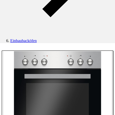
Einbaubacköfen