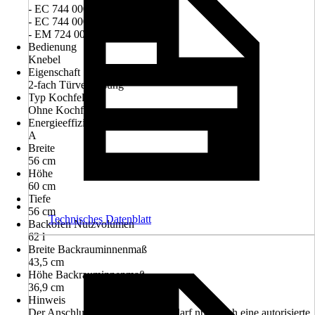
- EC 744 000 E
- EC 744 000 C
- EM 724 000 E
Bedienung
Knebel
Eigenschaft
2-fach Türverglasung
Typ Kochfeld
Ohne Kochfeld
Energieeffizienzklasse
A
Breite
56 cm
Höhe
60 cm
Tiefe
56 cm
Technisches Datenblatt
Backofen Nutzvolumen
62 l
Breite Backrauminnenmaß
43,5 cm
Höhe Backrauminnenmaß
36,9 cm
Hinweis
Der Anschluss an das Stromnetz darf nur durch eine autorisierte