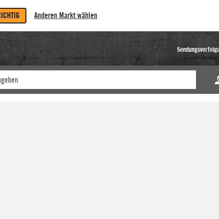
RICHTIG
Anderen Markt wählen
Sendungsverfolg