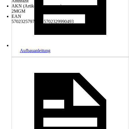
Anthrazit
AKN (Artikelkurznummer)
2MGM
EAN
5702325797720, 5702329990493
Aufbauanleitung