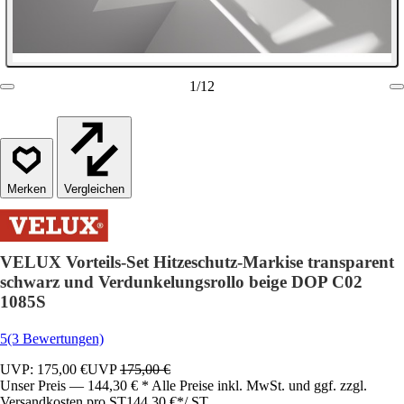
1
/
12
Vergleichen
VELUX Vorteils-Set Hitzeschutz-Markise transparent
schwarz und Verdunkelungsrollo beige DOP C02
1085S
5
(3 Bewertungen)
UVP: 175,00 €
UVP
175,00 €
Unser Preis — 144,30 € * Alle Preise inkl. MwSt. und ggf. zzgl.
Versandkosten pro ST
144,30 €
*
/
ST