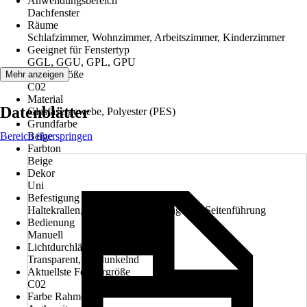
Anwendungsbereich
Dachfenster
Räume
Schlafzimmer, Wohnzimmer, Arbeitszimmer, Kinderzimmer
Geeignet für Fenstertyp
GGL, GGU, GPL, GPU
Fenstergröße
Mehr anzeigen
C02
Material
Datenblätter
Glasfasergewebe, Polyester (PES)
Grundfarbe
Bereich überspringen
Beige
Farbton
Beige
Dekor
Uni
Befestigung
Haltekrallen, Klemmträger, Montage mit Seitenführung
Bedienung
Manuell
Lichtdurchlässigkeit
Transparent, Verdunkelnd
Aktuellste Fenstergröße
C02
Farbe Rahmen