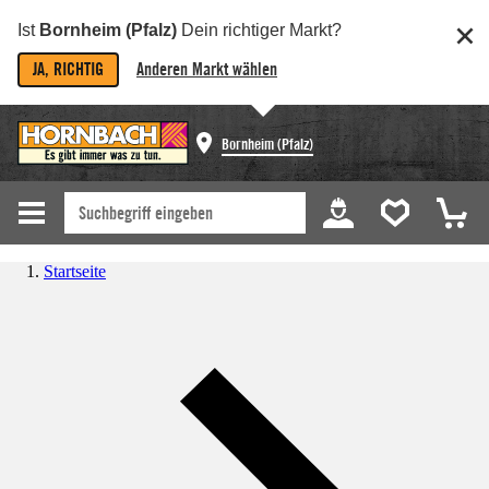
Ist
Bornheim (Pfalz)
Dein richtiger Markt?
JA, RICHTIG
Anderen Markt wählen
Bornheim (Pfalz)
Startseite