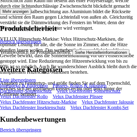
Stoffschicht zum Raum hin besteht aus einer Polyesterlage, welche
durch eine lichtundurchlässige Zwischenschicht blickdicht gemacht
wird. Eine Spezialbeschichtung aus Aluminium bildet die Rückseite
Mehr anzeigen
und schirmt den Raum gegen Lichteinfall von außen ab. Gleichzeitig
verstärkt sie die Dämmwirkung des Fensters im Winter, denn der
Produktsicherheit
Wärmeverlust durch das Fenster wird verringert.
VELUX Hitzeschutz-Markise: Velux Hitzeschutz-Markisen, die
Bereich überspringen
optimale Lösung für alle, die die Sonne im Zimmer, aber die Hitze
draußen lassen wollen. Das wetterbeständige und lichtdurchlässige
Verantwortlich für Produktsicherheit:
.
Siehe Herstellerinformationen
Gewebe bewirkt, dass die Sonneneinstrahlung vor der Fensterscheibe
gestoppt wird. Eine Reduzierung der Hitzeentwicklung von bis zu
90% ist so möglich. Auch Ihr wunderschöner Ausblick bleibt durch die
Weitere Kategorien
transparenten Hitzeschutz-Markisen bestehen.
Liste überspringen
Angaben zu Fenstertyp- und größe finden Sie auf dem Typenschild,
Innendeko & Bildershop
Plissees, Rollos & Jalousien
welches sich bei geöffnetem Fenster rechts oder links hinter der
Dachfenster-Sonnenschutz
Velux Dachfenster Sonnenschutz
Griffleiste befindet.
Velux Dachfenster Rollo
Velux Dachfenster Plissee
Velux Dachfenster Hitzeschutz-Markise
Velux Dachfenster Jalousie
Velux Dachfenster Insektenschutz
Velux Dachfenster Kombi-Set
Kundenbewertungen
Bereich überspringen