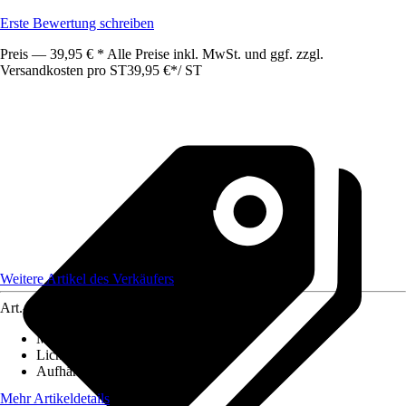
Erste Bewertung schreiben
Preis — 39,95 € * Alle Preise inkl. MwSt. und ggf. zzgl.
Versandkosten pro ST
39,95 €
*
/
ST
Weitere Artikel des Verkäufers
Art.-Nr.
6373481
Maße (BxH)
:
130x250
Lichtdurchlässigkeit
:
Transparent
Aufhängungsart
:
Schlaufen
Mehr Artikeldetails