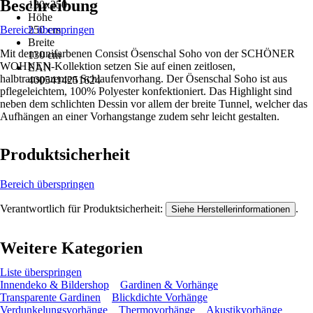
Beschreibung
130x250
Höhe
Bereich überspringen
250 cm
Breite
Mit dem unifarbenen Consist Ösenschal Soho von der SCHÖNER
130 cm
WOHNEN-Kollektion setzen Sie auf einen zeitlosen,
EAN
halbtransparenten Schlaufenvorhang. Der Ösenschal Soho ist aus
4005414251624
pflegeleichtem, 100% Polyester konfektioniert. Das Highlight sind
neben dem schlichten Dessin vor allem der breite Tunnel, welcher das
Aufhängen an einer Vorhangstange zudem sehr leicht gestalten.
Produktsicherheit
Bereich überspringen
Verantwortlich für Produktsicherheit:
.
Siehe Herstellerinformationen
Weitere Kategorien
Liste überspringen
Innendeko & Bildershop
Gardinen & Vorhänge
Transparente Gardinen
Blickdichte Vorhänge
Verdunkelungsvorhänge
Thermovorhänge
Akustikvorhänge