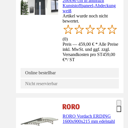
200x90 cm in anthrazit
Kunststoffpaneel-Abdeckung
weiß
Artikel wurde noch nicht
bewertet.
(
0
)
Preis — 459,00 € * Alle Preise
inkl. MwSt. und ggf. zzgl.
Versandkosten pro ST
459,00
€
*
/
ST
Online bestellbar
Nicht reservierbar
RORO Vordach ERDING
1600x900x215 mm edelstahl