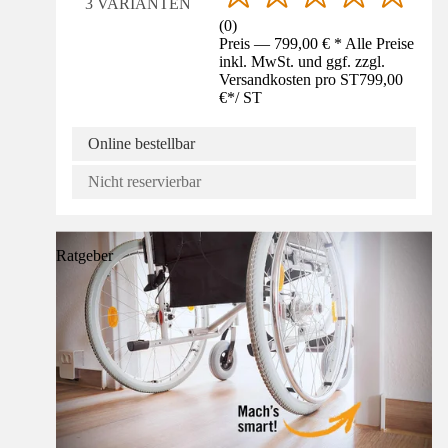
3 VARIANTEN
(
0
)
Preis — 799,00 € * Alle Preise
inkl. MwSt. und ggf. zzgl.
Versandkosten pro ST
799,00
€
*
/
ST
Online bestellbar
Nicht reservierbar
Ratgeber