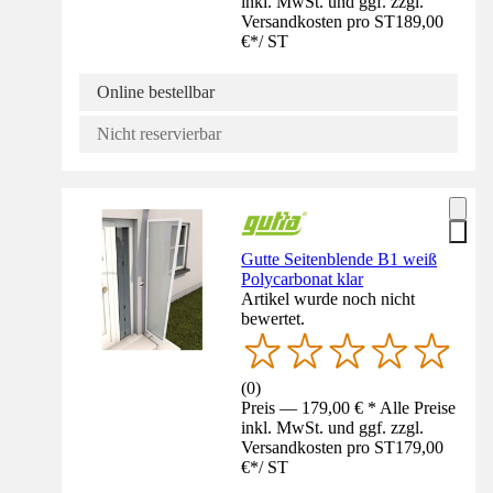
inkl. MwSt. und ggf. zzgl.
Versandkosten pro ST
189,00
€
*
/
ST
Online bestellbar
Nicht reservierbar
Gutte Seitenblende B1 weiß
Polycarbonat klar
Artikel wurde noch nicht
bewertet.
(
0
)
Preis — 179,00 € * Alle Preise
inkl. MwSt. und ggf. zzgl.
Versandkosten pro ST
179,00
€
*
/
ST