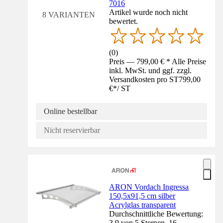
7016
Artikel wurde noch nicht
8 VARIANTEN
bewertet.
(
0
)
Preis — 799,00 € * Alle Preise
inkl. MwSt. und ggf. zzgl.
Versandkosten pro ST
799,00
€
*
/
ST
Online bestellbar
Nicht reservierbar
ARON Vordach Ingressa
150,5x91,5 cm silber
Acrylglas transparent
Durchschnittliche Bewertung:
3.9 von 5 Sternen. 16