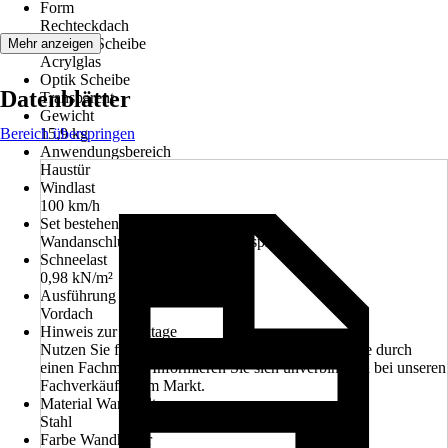
Form
Rechteckdach
Material Scheibe
Mehr anzeigen
Acrylglas
Optik Scheibe
Datenblätter
Transparent
Gewicht
Bereich überspringen
15,9 kg
Anwendungsbereich
Haustür
Windlast
100 km/h
Set bestehend aus
Wandanschlussprofil, Bedachungsplatte
Schneelast
0,98 kN/m²
Ausführung
Vordach
Hinweis zur Montage
Nutzen Sie für die Montage unseren Montageservice durch
einen Fachmann. Informieren Sie sich unverbindlich bei unseren
Fachverkäufern im Markt.
Material Wandhalter
Stahl
Farbe Wandhalter