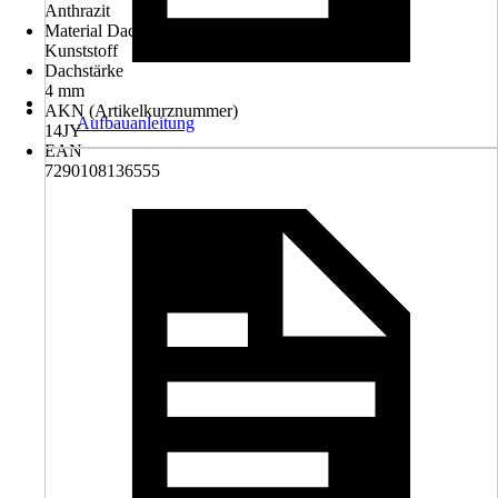
Anthrazit
Material Dach
Kunststoff
Dachstärke
4 mm
AKN (Artikelkurznummer)
Aufbauanleitung
14JY
EAN
7290108136555