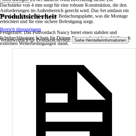
Dachstärke von 4 mm sorgt für eine robuste Konstruktion, die den
Anforderungen im Außenbereich gerecht wird. Das Set umfasst ein
Produktsicherheit
Wandanschlussprofil und eine Bedachungsplatte, was die Montage
erleichtert und für eine sichere Befestigung sorgt.
Bereich überspringen
Festgezurrt: Das Pultvordach Nancy bietet einen stabilen und
lichtdurchlässigen Schutz für Deinen Eingangsbereich und hält auch
Verantwortlich für Produktsicherheit:
.
Siehe Herstellerinformationen
extremen Wetterbedingungen stand.