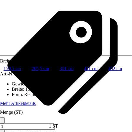
Breite
150,5 cm
205,5 cm
301 cm
411 cm
452 cm
Art.-Nr.
10424100
Gewicht
:
15,9 kg
Breite
:
150,5 cm
Form
:
Rechteckdach
Mehr Artikeldetails
Menge (ST)
1 ST
Verkauf durch:
HORNBACH