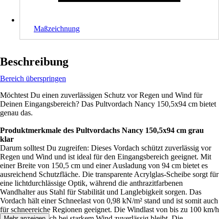
Maßzeichnung
Beschreibung
Bereich überspringen
Möchtest Du einen zuverlässigen Schutz vor Regen und Wind für
Deinen Eingangsbereich? Das Pultvordach Nancy 150,5x94 cm bietet
genau das.
Produktmerkmale des Pultvordachs Nancy 150,5x94 cm grau
klar
Darum solltest Du zugreifen: Dieses Vordach schützt zuverlässig vor
Regen und Wind und ist ideal für den Eingangsbereich geeignet. Mit
einer Breite von 150,5 cm und einer Ausladung von 94 cm bietet es
ausreichend Schutzfläche. Die transparente Acrylglas-Scheibe sorgt für
eine lichtdurchlässige Optik, während die anthrazitfarbenen
Wandhalter aus Stahl für Stabilität und Langlebigkeit sorgen. Das
Vordach hält einer Schneelast von 0,98 kN/m² stand und ist somit auch
für schneereiche Regionen geeignet. Die Windlast von bis zu 100 km/h
zeigt, dass es auch bei starkem Wind zuverlässig bleibt. Die
Mehr anzeigen