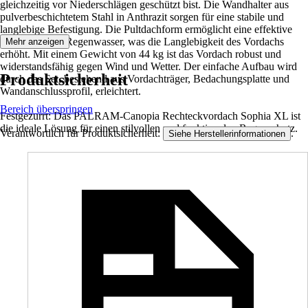
gleichzeitig vor Niederschlägen geschützt bist. Die Wandhalter aus
pulverbeschichtetem Stahl in Anthrazit sorgen für eine stabile und
langlebige Befestigung. Die Pultdachform ermöglicht eine effektive
Ableitung von Regenwasser, was die Langlebigkeit des Vordachs
Mehr anzeigen
erhöht. Mit einem Gewicht von 44 kg ist das Vordach robust und
widerstandsfähig gegen Wind und Wetter. Der einfache Aufbau wird
Produktsicherheit
durch das Set, bestehend aus Vordachträger, Bedachungsplatte und
Wandanschlussprofil, erleichtert.
Bereich überspringen
Festgezurrt: Das PALRAM-Canopia Rechteckvordach Sophia XL ist
die ideale Lösung für einen stilvollen und funktionalen Regenschutz.
Verantwortlich für Produktsicherheit:
.
Siehe Herstellerinformationen