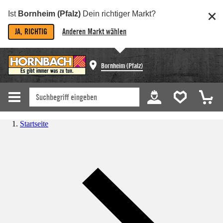
Ist
Bornheim (Pfalz)
Dein richtiger Markt?
JA, RICHTIG
Anderen Markt wählen
Bornheim (Pfalz)
Startseite