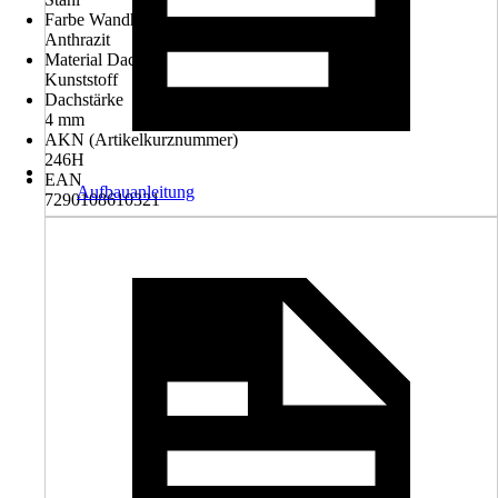
Farbe Wandhalter
Anthrazit
Material Dach
Kunststoff
Dachstärke
4 mm
AKN (Artikelkurznummer)
246H
EAN
Aufbauanleitung
7290108610321