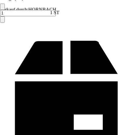
Verkauf durch:
HORNBACH
1 ST