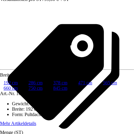
Breite
192 cm
286 cm
378 cm
471 cm
565 cm
660 cm
750 cm
845 cm
Art.-Nr.
10709389
Gewicht
:
44 kg
Breite
:
192 cm
Form
:
Pultdach
Mehr Artikeldetails
Menge (ST)