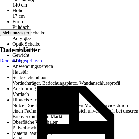
140 cm
Höhe
17 cm
Form
Pultdach
Material Scheibe
Mehr anzeigen
Acrylglas
Optik Scheibe
Datenblätter
Transparent
Gewicht
Bereich überspringen
44 kg
Anwendungsbereich
Haustür
Set bestehend aus
Vordachträger, Bedachungsplatte, Wandanschlussprofil
Ausführung
Vordach
Hinweis zur Montage
Nutzen Sie für die Montage unseren Montageservice durch
einen Fachmann. Informieren Sie sich unverbindlich bei unseren
Fachverkäufern im Markt.
Oberfläche Wandhalter
Pulverbeschichtet
Material Wandhalter
Stahl