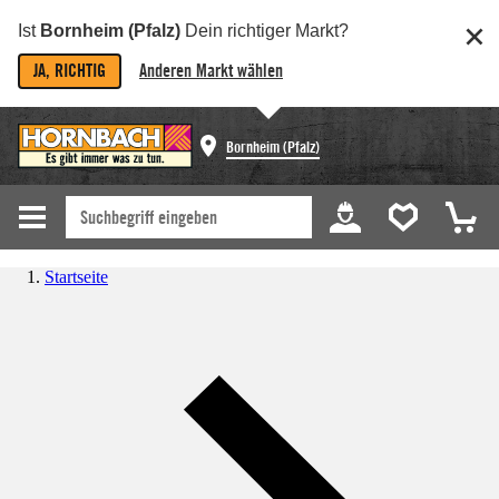
Ist
Bornheim (Pfalz)
Dein richtiger Markt?
JA, RICHTIG
Anderen Markt wählen
Bornheim (Pfalz)
Startseite