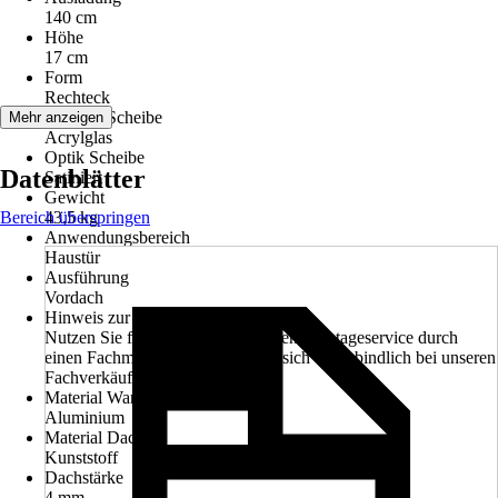
140 cm
Höhe
17 cm
Form
Rechteck
Material Scheibe
Mehr anzeigen
Acrylglas
Optik Scheibe
Datenblätter
Satiniert
Gewicht
Bereich überspringen
43,5 kg
Anwendungsbereich
Haustür
Ausführung
Vordach
Hinweis zur Montage
Nutzen Sie für die Montage unseren Montageservice durch
einen Fachmann. Informieren Sie sich unverbindlich bei unseren
Fachverkäufern im Markt.
Material Wandhalter
Aluminium
Material Dach
Kunststoff
Dachstärke
4 mm