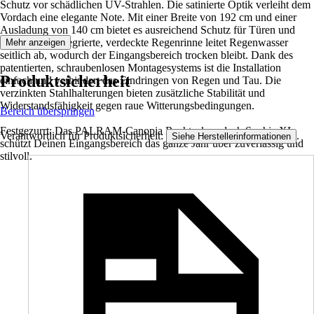
Schutz vor schädlichen UV-Strahlen. Die satinierte Optik verleiht dem
Vordach eine elegante Note. Mit einer Breite von 192 cm und einer
Ausladung von 140 cm bietet es ausreichend Schutz für Türen und
Fenster. Die integrierte, verdeckte Regenrinne leitet Regenwasser
Mehr anzeigen
seitlich ab, wodurch der Eingangsbereich trocken bleibt. Dank des
patentierten, schraubenlosen Montagesystems ist die Installation
Produktsicherheit
einfach und verhindert das Eindringen von Regen und Tau. Die
verzinkten Stahlhalterungen bieten zusätzliche Stabilität und
Widerstandsfähigkeit gegen raue Witterungsbedingungen.
Bereich überspringen
Festgezurrt: Das PALRAM-Canopia Rechteckvordach Sophia XL
Verantwortlich für Produktsicherheit:
.
Siehe Herstellerinformationen
schützt Deinen Eingangsbereich das ganze Jahr über zuverlässig und
stilvoll.