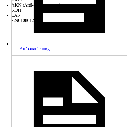
AKN (Artikelkurznummer)
S1JH
EAN
7290108612066
Aufbauanleitung