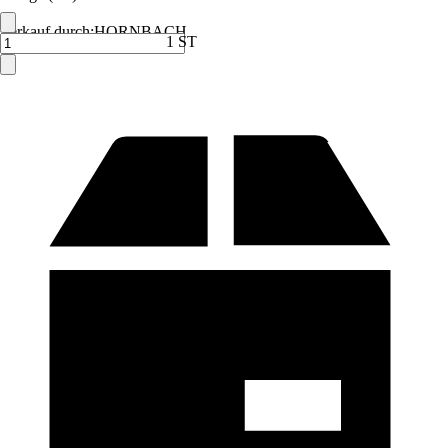
Verkauf durch:
HORNBACH
1 ST