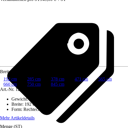
Breite
192 cm
285 cm
378 cm
471 cm
565 cm
660 cm
750 cm
845 cm
Art.-Nr.
12111909
Gewicht
:
43,5 kg
Breite
:
192 cm
Form
:
Rechteck
Mehr Artikeldetails
Menge (ST)