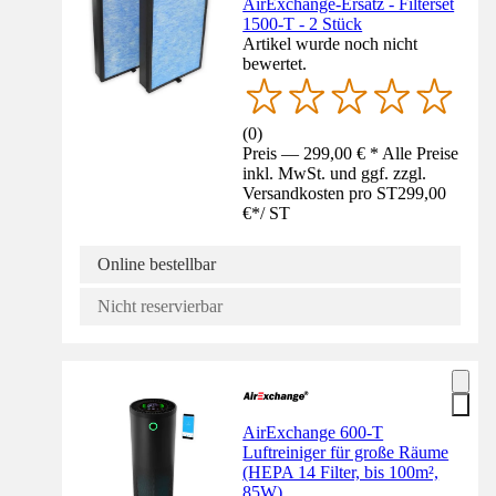
AirExchange-Ersatz - Filterset
1500-T - 2 Stück
Artikel wurde noch nicht
bewertet.
(
0
)
Preis — 299,00 € * Alle Preise
inkl. MwSt. und ggf. zzgl.
Versandkosten pro ST
299,00
€
*
/
ST
Online bestellbar
Nicht reservierbar
AirExchange 600-T
Luftreiniger für große Räume
(HEPA 14 Filter, bis 100m²,
85W)