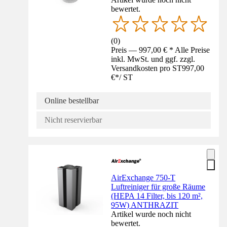
bewertet.
(
0
)
Preis — 997,00 € * Alle Preise
inkl. MwSt. und ggf. zzgl.
Versandkosten pro ST
997,00
€
*
/
ST
Online bestellbar
Nicht reservierbar
AirExchange 750-T
Luftreiniger für große Räume
(HEPA 14 Filter, bis 120 m²,
95W) ANTHRAZIT
Artikel wurde noch nicht
bewertet.