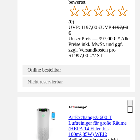
bewertet.
(
0
)
UVP: 1197,00 €
UVP
1197,00
€
Unser Preis — 997,00 € * Alle
Preise inkl. MwSt. und ggf.
zzgl. Versandkosten pro
ST
997,00 €
*
/
ST
Online bestellbar
Nicht reservierbar
AirExchange® 600-T
Luftreiniger für große Räume
(HEPA 14 Filter, bis
100m²,85W) WEIß
Artikel wurde noch nicht