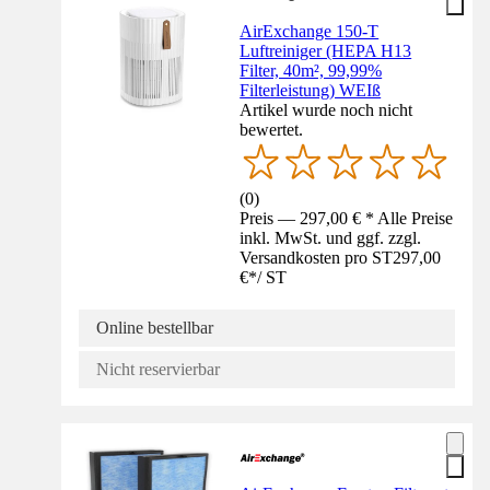
AirExchange 150-T
Luftreiniger (HEPA H13
Filter, 40m², 99,99%
Filterleistung) WEIß
Artikel wurde noch nicht
bewertet.
(
0
)
Preis — 297,00 € * Alle Preise
inkl. MwSt. und ggf. zzgl.
Versandkosten pro ST
297,00
€
*
/
ST
Online bestellbar
Nicht reservierbar