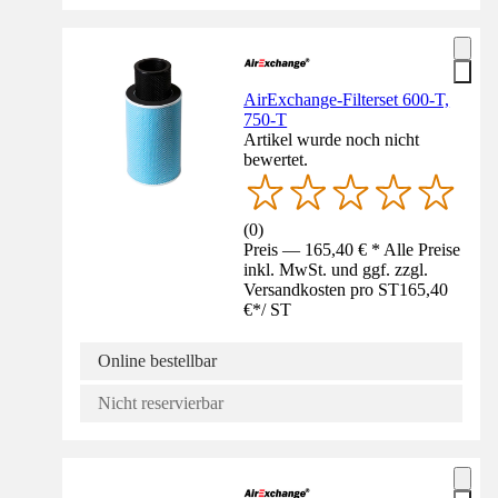
AirExchange-Filterset 600-T,
750-T
Artikel wurde noch nicht
bewertet.
(
0
)
Preis — 165,40 € * Alle Preise
inkl. MwSt. und ggf. zzgl.
Versandkosten pro ST
165,40
€
*
/
ST
Online bestellbar
Nicht reservierbar