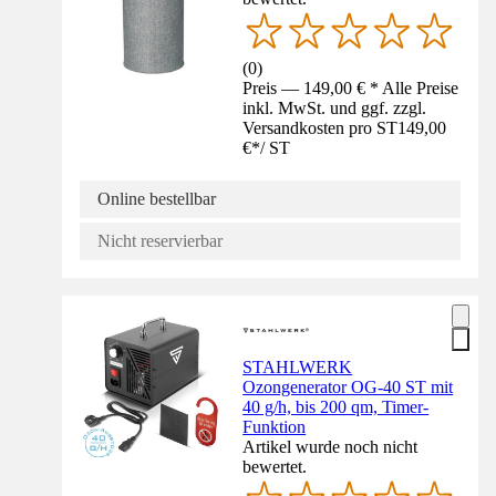
(
0
)
Preis — 149,00 € * Alle Preise
inkl. MwSt. und ggf. zzgl.
Versandkosten pro ST
149,00
€
*
/
ST
Online bestellbar
Nicht reservierbar
STAHLWERK
Ozongenerator OG-40 ST mit
40 g/h, bis 200 qm, Timer-
Funktion
Artikel wurde noch nicht
bewertet.