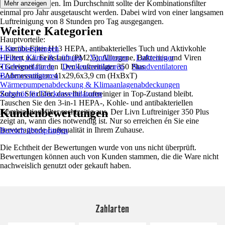
verwendet werden. Im Durchschnitt sollte der Kombinationsfilter
Mehr anzeigen
einmal pro Jahr ausgetauscht werden. Dabei wird von einer langsamen
Luftreinigung von 8 Stunden pro Tag ausgegangen.
Weitere Kategorien
Hauptvorteile:
• Kombi-Filter H13 HEPA, antibakterielles Tuch und Aktivkohle
Liste überspringen
• Filtert u.a. Feinstaub (PM2,5), Allergene, Bakterien und Viren
Heizen, Klima & Lüftung
Ventilatoren
Luftreiniger
• Geeignet für den Livn Luftreiniger 350 Plus
Tischventilatoren
Deckenventilatoren
Standventilatoren
• Abmessungen: 41x29,6x3,9 cm (HxBxT)
Bodenventilatoren
Wärmepumpenabdeckung & Klimaanlagenabdeckungen
Sorgen Sie dafür, dass Ihr Luftreiniger in Top-Zustand bleibt.
Zubehör für Deckenventilatoren
Tauschen Sie den 3-in-1 HEPA-, Kohle- und antibakteriellen
Kundenbewertungen
Kombinationsfilter rechtzeitig aus. Der Livn Luftreiniger 350 Plus
zeigt an, wann dies notwendig ist. Nur so erreichen én Sie eine
hervorragende Luftqualität in Ihrem Zuhause.
Bereich überspringen
Die Echtheit der Bewertungen wurde von uns nicht überprüft.
Bewertungen können auch von Kunden stammen, die die Ware nicht
nachweislich genutzt oder gekauft haben.
Zahlarten