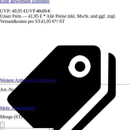
Erste Bewertung schreiben
UVP: 49,95 €
UVP
49,95 €
Unser Preis — 41,95 € * Alle Preise inkl. MwSt. und ggf. zzgl.
Versandkosten pro ST
41,95 €
*
/
ST
Weitere Artikel des Verkäufers
Art.-Nr.
12406987
Artikeltyp
:
Luftreiniger
Mehr Artikeldetails
Menge (ST)