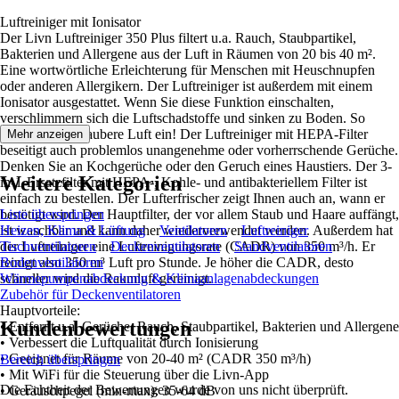
Luftreiniger mit Ionisator
Der Livn Luftreiniger 350 Plus filtert u.a. Rauch, Staubpartikel,
Bakterien und Allergene aus der Luft in Räumen von 20 bis 40 m².
Eine wortwörtliche Erleichterung für Menschen mit Heuschnupfen
oder anderen Allergikern. Der Luftreiniger ist außerdem mit einem
Ionisator ausgestattet. Wenn Sie diese Funktion einschalten,
verschlimmern sich die Luftschadstoffe und sinken zu Boden. So
atmen Sie nur saubere Luft ein! Der Luftreiniger mit HEPA-Filter
Mehr anzeigen
beseitigt auch problemlos unangenehme oder vorherrschende Gerüche.
Denken Sie an Kochgerüche oder den Geruch eines Haustiers. Der 3-
Weitere Kategorien
in-1-Ersatzfilter mit HEPA-, Kohle- und antibakteriellem Filter ist
einfach zu bestellen. Der Lufterfrischer zeigt Ihnen auch an, wann er
benötigt wird. Der Hauptfilter, der vor allem Staub und Haare auffängt,
Liste überspringen
ist waschbar und kann daher wiederverwendet werden. Außerdem hat
Heizen, Klima & Lüftung
Ventilatoren
Luftreiniger
der Luftreiniger eine Luftreinigungsrate (CADR) von 350 m³/h. Er
Tischventilatoren
Deckenventilatoren
Standventilatoren
reinigt also 350 m³ Luft pro Stunde. Je höher die CADR, desto
Bodenventilatoren
schneller wird die Raumluft gereinigt.
Wärmepumpenabdeckung & Klimaanlagenabdeckungen
Zubehör für Deckenventilatoren
Hauptvorteile:
Kundenbewertungen
• Entfernt u.a. Gerüche, Rauch, Staubpartikel, Bakterien und Allergene
• Verbessert die Luftqualität durch Ionisierung
• Geeignet für Räume von 20-40 m² (CADR 350 m³/h)
Bereich überspringen
• Mit WiFi für die Steuerung über die Livn-App
Die Echtheit der Bewertungen wurde von uns nicht überprüft.
• Geräuschpegel (min-max): 35-64 dB