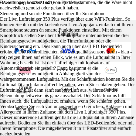
Bewertungen können auch von Kunden stammen, die die Ware nicht
• Abmessungen: 42x21x49,6 cm (lxbxh)
nachweislich genutzt oder gekauft haben.
Steuerung und smarte Funktionen über Ihr Smartphone
Der Livn Luftreiniger 350 Plus verfügt über eine WiFi-Funktion. So
können Sie ihn mit der kostenlosen Livn-App ganz einfach mit Ihrem
Smartphone steuern én smarte Funktionen einstellen. Mit einem
Zahlarten
Knopfdruck stellen Sie über Ihr Smartphone unter anderem die drei
Reinigungsgeschwindigkeiten, die Timerfunktion oder die
Kindersicherung ein. Dies kann auch über das LED-Bedienfeld
erfolgen. Die Kontrollleuchten des Luftqualitätssensors (grün - blau -
rot) zeigen Ihnen auf einen Blick, wie es um die Luftqualität in Ihrer
Wohnung bestellt ist. Ist der Luftreiniger mit Ionisator auf
Automatikbetrieb eingestellt? Dann bestimmt er die
Reinigungsgeschwindigkeit in Abhängigkeit von der
wahrgenommenen Luftqualität. Mit der Schlaffunktion können Sie die
Luftqualität auch dann aufrechterhalten, wenn Sie schlafen gehen. Der
Luftreiniger bläst dann sanft saubere Luft aus, während er die
Beleuchtung teilweise bis ganz ausschaltet. Der Schlafmodus hilft
Ihnen auch, die Luftqualität zu erhalten, wenn Sie schlafen gehen.
Verabschieden Sie sich von unangenehmen Gerüchen, Bakterien und
Allergenen in Ihrem Zuhause mit dem Livn Luftreiniger 350 Plus.
Dieser ionisierende Luftreiniger hält die Luftqualität in Ihrem Zuhause
aufrecht. Bedienen Sie ihn einfach über das LED-Bedienfeld oder mit
Ihrem Smartphone. Die mitgelieferten 3-in-1-Ersatzfilter sind einfach
nachzubestellen.