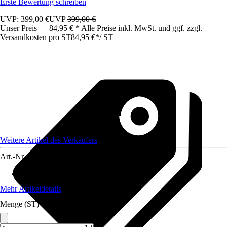
Erste Bewertung schreiben
UVP: 399,00 €
UVP
399,00 €
Unser Preis — 84,95 € * Alle Preise inkl. MwSt. und ggf. zzgl.
Versandkosten pro ST
84,95 €
*
/
ST
Weitere Artikel des Verkäufers
Art.-Nr.
12406983
Artikeltyp
:
Luftreiniger
Mehr Artikeldetails
Menge (ST)