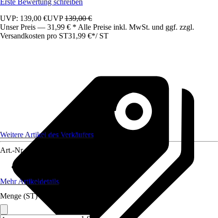
Erste Bewertung schreiben
UVP: 139,00 €
UVP
139,00 €
Unser Preis — 31,99 € * Alle Preise inkl. MwSt. und ggf. zzgl.
Versandkosten pro ST
31,99 €
*
/
ST
Weitere Artikel des Verkäufers
Art.-Nr.
12406988
Artikeltyp
:
Luftreiniger
Mehr Artikeldetails
Menge (ST)