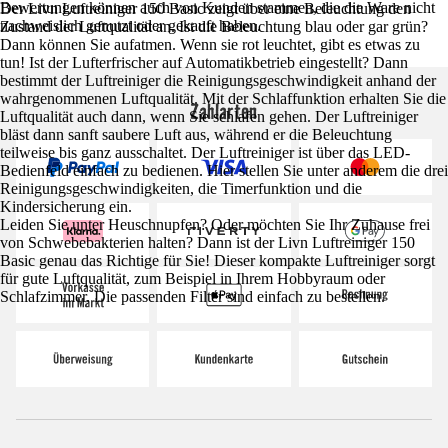
Bewertungen können auch von Kunden stammen, die die Ware nicht
Der Livn Luftreiniger 150 Basic zeigt über eine Beleuchtung den
nachweislich genutzt oder gekauft haben.
Zustand der Luftqualität an. Ist die Beleuchtung blau oder gar grün?
Dann können Sie aufatmen. Wenn sie rot leuchtet, gibt es etwas zu
tun! Ist der Lufterfrischer auf Automatikbetrieb eingestellt? Dann
bestimmt der Luftreiniger die Reinigungsgeschwindigkeit anhand der
wahrgenommenen Luftqualität. Mit der Schlaffunktion erhalten Sie die
Zahlarten
Luftqualität auch dann, wenn Sie schlafen gehen. Der Luftreiniger
bläst dann sanft saubere Luft aus, während er die Beleuchtung
teilweise bis ganz ausschaltet. Der Luftreiniger ist über das LED-
Bedienfeld einfach zu bedienen. Hier stellen Sie unter anderem die drei
Reinigungsgeschwindigkeiten, die Timerfunktion und die
Kindersicherung ein.
Leiden Sie unter Heuschnupfen? Oder möchten Sie Ihr Zuhause frei
von Schwebebakterien halten? Dann ist der Livn Luftreiniger 150
Basic genau das Richtige für Sie! Dieser kompakte Luftreiniger sorgt
für gute Luftqualität, zum Beispiel in Ihrem Hobbyraum oder
Schlafzimmer. Die passenden Filter sind einfach zu bestellen.