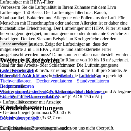
Luftreiniger mit HEPA-Filter
Verbessern Sie die Luftqualität in Ihrem Zuhause mit dem Livn
Luftreiniger 150 Basic. Der Luftreiniger filtert u.a. Rauch,
Staubpartikel, Bakterien und Allergene wie Pollen aus der Luft. Für
Menschen mit Heuschnupfen oder anderen Allergien ist er daher eine
buchstäbliche Erleichterung. Der Luftreiniger mit HEPA-Filter ist auch
hervorragend geeignet, um unangenehme oder dominante Gerüche zu
beseitigen. Denken Sie zum Beispiel an Kochgerüche oder den
Geruch eines Haustiers. Zeigt der Luftreiniger an, dass der
Mehr anzeigen
mitgelieferte 3-in-1 HEPA-, Kohle- und antibakterielle Filter
ausgetauscht werden muss? Dann kann er einfach nachbestellt werden.
Weitere Kategorien
Der kompakte Lufterfrischer ist für Räume von 10 bis 18 m² geeignet.
Ideal für das Arbeits- oder Schlafzimmer. Die Luftreinigungsrate
(CADR) beträgt 150 m³/h. Er reinigt also 150 m³ Luft pro Stunde. Je
Liste überspringen
höher die CADR, desto schneller wird die Luft im Raum gereinigt.
Heizen, Klima & Lüftung
Ventilatoren
Luftreiniger
Tischventilatoren
Deckenventilatoren
Standventilatoren
Hauptvorteile:
Bodenventilatoren
• Entfernt u.a. Gerüche, Rauch, Staubpartikel, Bakterien und Allergene
Wärmepumpenabdeckung & Klimaanlagenabdeckungen
• Geeignet für Räume von 10-18 m² (CADR 150 m³/h)
Zubehör für Deckenventilatoren
• Luftqualitätssensor mit Anzeige
Kundenbewertungen
• Filterwechselanzeige
• Geräuschpegel (min-max): 30-50 dB
• Abmessungen: Ø 20,3x32,7 cm
Bereich überspringen
Die Echtheit der Bewertungen wurde von uns nicht überprüft.
Luftqualitätssensor mit Kontrollleuchte