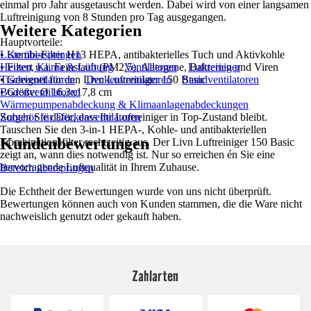
einmal pro Jahr ausgetauscht werden. Dabei wird von einer langsamen
Luftreinigung von 8 Stunden pro Tag ausgegangen.
Weitere Kategorien
Hauptvorteile:
• Kombi-Filter H13 HEPA, antibakterielles Tuch und Aktivkohle
Liste überspringen
• Filtert u.a. Feinstaub (PM2,5), Allergene, Bakterien und Viren
Heizen, Klima & Lüftung
Ventilatoren
Luftreiniger
• Geeignet für den Livn Luftreiniger 150 Basic
Tischventilatoren
Deckenventilatoren
Standventilatoren
• Größe: Ø 16,3x17,8 cm
Bodenventilatoren
Wärmepumpenabdeckung & Klimaanlagenabdeckungen
Sorgen Sie dafür, dass Ihr Luftreiniger in Top-Zustand bleibt.
Zubehör für Deckenventilatoren
Tauschen Sie den 3-in-1 HEPA-, Kohle- und antibakteriellen
Kundenbewertungen
Kombinationsfilter rechtzeitig aus. Der Livn Luftreiniger 150 Basic
zeigt an, wann dies notwendig ist. Nur so erreichen én Sie eine
hervorragende Luftqualität in Ihrem Zuhause.
Bereich überspringen
Die Echtheit der Bewertungen wurde von uns nicht überprüft.
Bewertungen können auch von Kunden stammen, die die Ware nicht
nachweislich genutzt oder gekauft haben.
Zahlarten