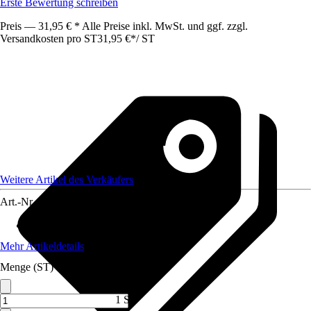
Erste Bewertung schreiben
Preis — 31,95 € * Alle Preise inkl. MwSt. und ggf. zzgl.
Versandkosten pro ST
31,95 €
*
/
ST
Weitere Artikel des Verkäufers
Art.-Nr.
12406967
Artikeltyp
:
Luftreiniger
Mehr Artikeldetails
Menge (ST)
1 ST