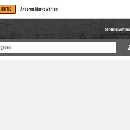
RICHTIG
Anderen Markt wählen
Sendungsverfolg