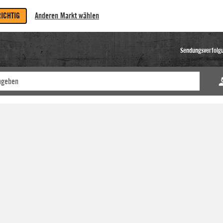
RICHTIG
Anderen Markt wählen
Sendungsverfolg