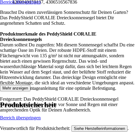
Bereich überspringen
4260040159137, 4306516567836
Brauchst Du einen zuverlässigen Sonnenschutz für Deinen Garten?
Das PeddyShield CORALIE Dreiecksonnensegel bietet Dir
angenehmen Schatten und Schutz.
Produktmerkmale des PeddyShield CORALIE
Dreiecksonnensegels
Darum solltest Du zugreifen: Mit diesem Sonnensegel schaffst Du eine
schattige Oase im Freien. Der robuste HDPE-Stoff mit einem
Flächengewicht von 135 g/m² ist nicht nur atmungsaktiv, sondern
bietet auch einen gewissen Regenschutz. Das wind- und
wasserdurchlässige Material sorgt dafür, dass sich bei leichtem Regen
kein Wasser auf dem Segel staut, und der belüftete Stoff reduziert die
Hitzeentwicklung darunter. Das dreieckige Design ermöglicht eine
flexible Montage, die sich ideal an verschiedene Umgebungen anpasst.
Beachte die Montageanleitung für eine optimale Befestigung.
Mehr anzeigen
Festgezurrt: Das PeddyShield CORALIE Dreiecksonnensegel
Produktsicherheit
verbindet funktionalen Schutz vor Sonne und Regen mit einer
ansprechenden Optik für Deinen Außenbereich.
Bereich überspringen
Verantwortlich für Produktsicherheit:
.
Siehe Herstellerinformationen