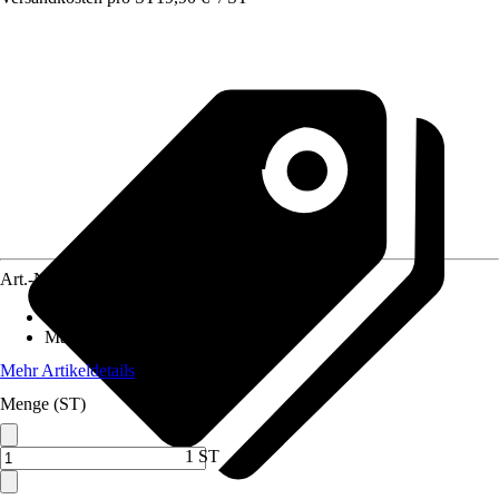
Art.-Nr.
12293043
Ausführung
:
Dreieckig
Maße
:
360x360x360 cm
Mehr Artikeldetails
Menge (ST)
1 ST