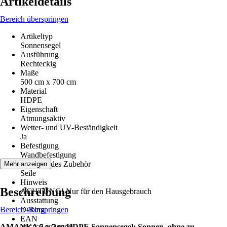
Artikeldetails
Bereich überspringen
Artikeltyp
Sonnensegel
Ausführung
Rechteckig
Maße
500 cm x 700 cm
Material
HDPE
Eigenschaft
Atmungsaktiv
Wetter- und UV-Beständigkeit
Ja
Befestigung
Wandbefestigung
Beiliegendes Zubehör
Mehr anzeigen
Seile
Hinweis
Beschreibung
ACHTUNG! Nur für den Hausgebrauch
Ausstattung
Bereich überspringen
D-Ring
EAN
AMANKA 5 x 7 m HDPE Sonnensegel: Sonnen, ohne zu