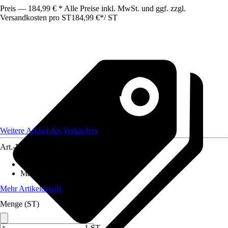
Preis — 184,99 € * Alle Preise inkl. MwSt. und ggf. zzgl.
Versandkosten pro ST
184,99 €
*
/
ST
Weitere Artikel des Verkäufers
Art.-Nr.
12428056
Ausführung
:
Rechteckig
Maße
:
500 cm x 700 cm
Mehr Artikeldetails
Menge (ST)
1 ST