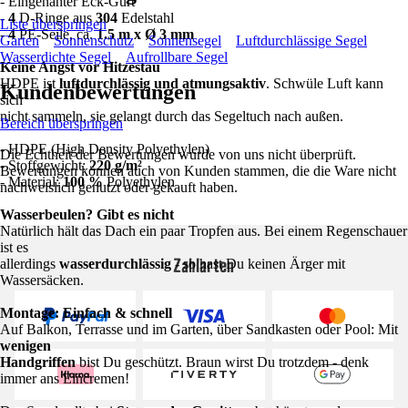
- Eingenähter Eck-Gurt
-
4
D-Ringe aus
304
Edelstahl
Liste überspringen
-
4
PE-Seile, ca.
1.5 m x Ø 3 mm
Garten
Sonnenschutz
Sonnensegel
Luftdurchlässige Segel
Wasserdichte Segel
Aufrollbare Segel
Keine Angst vor Hitzestau
HDPE ist
luftdurchlässig und atmungsaktiv
. Schwüle Luft kann
Kundenbewertungen
sich
nicht sammeln, sie gelangt durch das Segeltuch nach außen.
Bereich überspringen
- HDPE (High Density Polyethylen)
Die Echtheit der Bewertungen wurde von uns nicht überprüft.
- Stoffgewicht:
220 g/m²
Bewertungen können auch von Kunden stammen, die die Ware nicht
- Material:
100 %
Polyethylen
nachweislich genutzt oder gekauft haben.
Wasserbeulen? Gibt es nicht
Natürlich hält das Dach ein paar Tropfen aus. Bei einem Regenschauer
ist es
Zahlarten
allerdings
wasserdurchlässig
- so hast Du keinen Ärger mit
Wassersäcken.
Montage: Einfach & schnell
Auf Balkon, Terrasse und im Garten, über Sandkasten oder Pool: Mit
wenigen
Handgriffen
bist Du geschützt. Braun wirst Du trotzdem - denk
immer ans Eincremen!