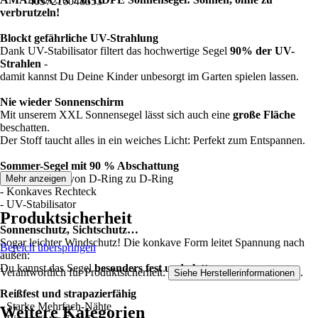
4057216048353
verbrutzeln!
Blockt gefährliche UV-Strahlung
Dank UV-Stabilisator filtert das hochwertige Segel
90% der UV-
Strahlen
-
damit kannst Du Deine Kinder unbesorgt im Garten spielen lassen.
Nie wieder Sonnenschirm
Mit unserem XXL Sonnensegel lässt sich auch eine
große Fläche
beschatten.
Der Stoff taucht alles in ein weiches Licht: Perfekt zum Entspannen.
Sommer-Segel mit 90 % Abschattung
- Ca.
7 x 5 m
- von D-Ring zu D-Ring
Mehr anzeigen
- Konkaves Rechteck
- UV-Stabilisator
Produktsicherheit
Sonnenschutz, Sichtschutz…
Sogar leichter Windschutz! Die konkave Form leitet Spannung nach
Bereich überspringen
außen:
Du kannst das Segel
besonders fest und glatt
spannen.
Verantwortlich für Produktsicherheit:
.
Siehe Herstellerinformationen
Reißfest und strapazierfähig
- Starke Mehrfach-Nähte
Weitere Kategorien