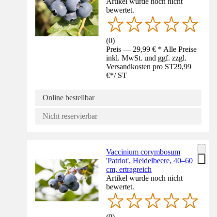
Artikel wurde noch nicht
bewertet.
(
0
)
Preis — 29,99 € * Alle Preise
inkl. MwSt. und ggf. zzgl.
Versandkosten pro ST
29,99
€
*
/
ST
Online bestellbar
Nicht reservierbar
Vaccinium corymbosum
'Patriot', Heidelbeere, 40–60
cm, ertragreich
Artikel wurde noch nicht
bewertet.
(
0
)