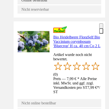
Online bestellbar
Nicht reservierbar
Bio Heidelbeere FloraSelf Bio
Vaccinium corymbosum
'Bluecrop' H ca. 40 cm Co 2 L
Artikel wurde noch nicht
bewertet.
(
0
)
Preis — 7,99 € * Alle Preise
inkl. MwSt. und ggf. zzgl.
Versandkosten pro ST
7,99 €
*
/
ST
Nicht online bestellbar