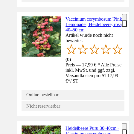
Vaccinium corymbosum 'Pink
Lemonade', Heidelbeere, rosa,
40–50 cm
Artikel wurde noch nicht
bewertet.
(
0
)
Preis — 17,99 € * Alle Preise
inkl. MwSt. und ggf. zzgl.
Versandkosten pro ST
17,99
€
*
/
ST
Online bestellbar
Nicht reservierbar
Heidelbeere Puru 30-40cm -
Vaccinium corymbosum