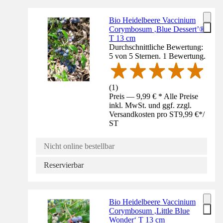
Bio Heidelbeere Vaccinium
Corymbosum ‚Blue Dessert’®
T 13 cm
Durchschnittliche Bewertung:
5 von 5 Sternen. 1 Bewertung.
(
1
)
Preis — 9,99 € * Alle Preise
inkl. MwSt. und ggf. zzgl.
Versandkosten pro ST
9,99 €
*
/
ST
Nicht online bestellbar
Reservierbar
Bio Heidelbeere Vaccinium
Corymbosum ‚Little Blue
Wonder‘ T 13 cm