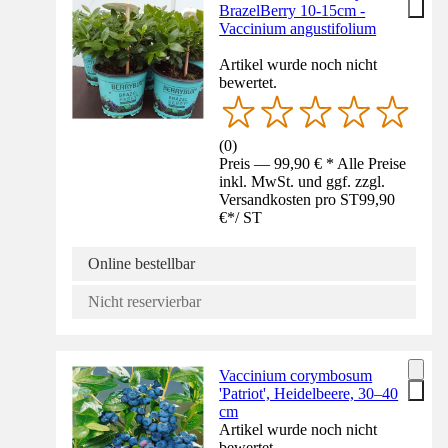
BrazelBerry 10-15cm -
Vaccinium angustifolium
Artikel wurde noch nicht
bewertet.
(
0
)
Preis — 99,90 € * Alle Preise
inkl. MwSt. und ggf. zzgl.
Versandkosten pro ST
99,90
€
*
/
ST
Online bestellbar
Nicht reservierbar
Vaccinium corymbosum
'Patriot', Heidelbeere, 30–40
cm
Artikel wurde noch nicht
bewertet.