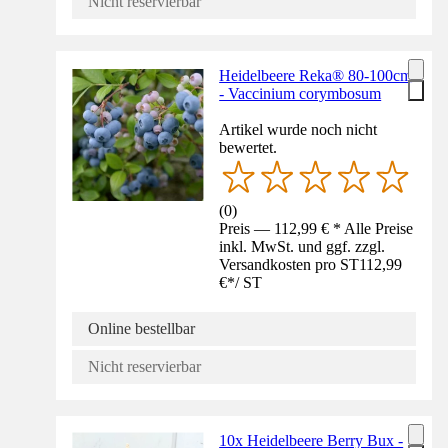
Nicht reservierbar
Heidelbeere Reka® 80-100cm
- Vaccinium corymbosum
Artikel wurde noch nicht
bewertet.
(
0
)
Preis — 112,99 € * Alle Preise
inkl. MwSt. und ggf. zzgl.
Versandkosten pro ST
112,99
€
*
/
ST
Online bestellbar
Nicht reservierbar
10x Heidelbeere Berry Bux -