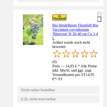
Bio Heidelbeere FloraSelf Bio
Vaccinium corymbosum
'Bluecrop' H 30-40 cm Co 3,4
L
Artikel wurde noch nicht
bewertet.
(
0
)
Preis — 14,95 € * Alle Preise
inkl. MwSt. und ggf. zzgl.
Versandkosten pro ST
14,95
€
*
/
ST
Nicht online bestellbar
Z.Zt. nicht reservierbar