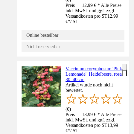
Preis — 12,99 € * Alle Preise
inkl. MwSt. und ggf. zzgl.
Versandkosten pro ST
12,99
€
*
/
ST
Online bestellbar
Nicht reservierbar
Vaccinium corymbosum 'Pink
Lemonade', Heidelbeere, rosa,
30–40 cm
Artikel wurde noch nicht
bewertet.
(
0
)
Preis — 13,99 € * Alle Preise
inkl. MwSt. und ggf. zzgl.
Versandkosten pro ST
13,99
€
*
/
ST