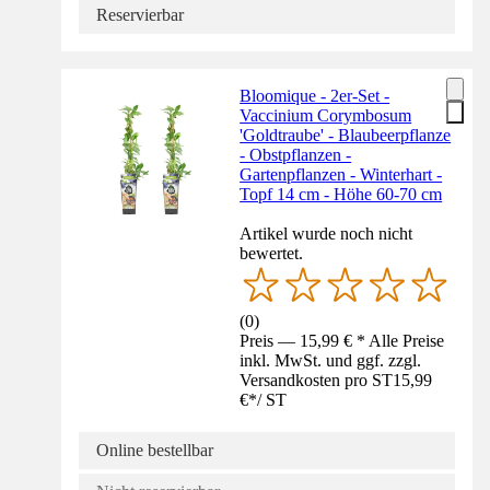
Reservierbar
Bloomique - 2er-Set -
Vaccinium Corymbosum
'Goldtraube' - Blaubeerpflanze
- Obstpflanzen -
Gartenpflanzen - Winterhart -
Topf 14 cm - Höhe 60-70 cm
Artikel wurde noch nicht
bewertet.
(
0
)
Preis — 15,99 € * Alle Preise
inkl. MwSt. und ggf. zzgl.
Versandkosten pro ST
15,99
€
*
/
ST
Online bestellbar