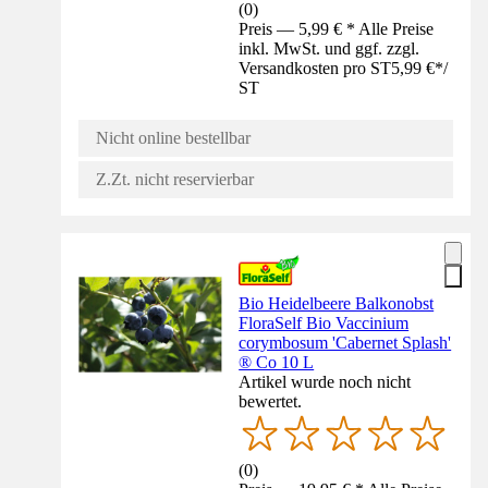
(
0
)
Preis — 5,99 € * Alle Preise
inkl. MwSt. und ggf. zzgl.
Versandkosten pro ST
5,99 €
*
/
ST
Nicht online bestellbar
Z.Zt. nicht reservierbar
Bio Heidelbeere Balkonobst
FloraSelf Bio Vaccinium
corymbosum 'Cabernet Splash'
® Co 10 L
Artikel wurde noch nicht
bewertet.
(
0
)