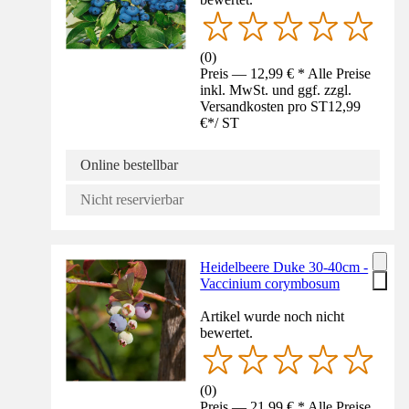
(
0
)
Preis — 12,99 € * Alle Preise
inkl. MwSt. und ggf. zzgl.
Versandkosten pro ST
12,99
€
*
/
ST
Online bestellbar
Nicht reservierbar
Heidelbeere Duke 30-40cm -
Vaccinium corymbosum
Artikel wurde noch nicht
bewertet.
(
0
)
Preis — 21,99 € * Alle Preise