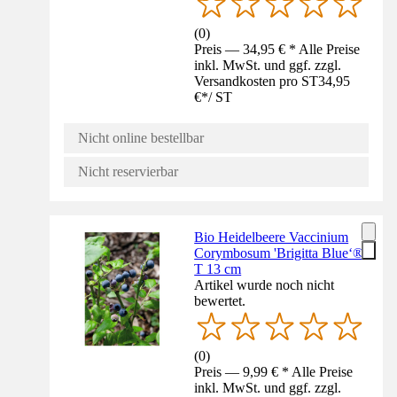
(
0
)
Preis — 34,95 € * Alle Preise
inkl. MwSt. und ggf. zzgl.
Versandkosten pro ST
34,95
€
*
/
ST
Nicht online bestellbar
Nicht reservierbar
Bio Heidelbeere Vaccinium
Corymbosum 'Brigitta Blue‘®
T 13 cm
Artikel wurde noch nicht
bewertet.
(
0
)
Preis — 9,99 € * Alle Preise
inkl. MwSt. und ggf. zzgl.