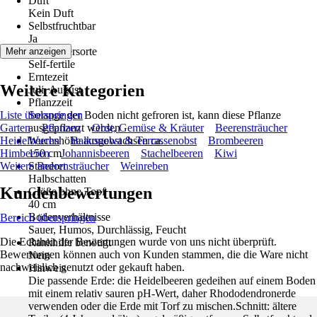
Duft
Kein Duft
Selbstfruchtbar
Ja
Befruchtersorte
Mehr anzeigen
Self-fertile
Erntezeit
Weitere Kategorien
Juli, August
Pflanzzeit
Liste überspringen
Solange der Boden nicht gefroren ist, kann diese Pflanze
Garten
ausgepflanzt werden
Pflanzen
Obst, Gemüse & Kräuter
Beerensträucher
Heidelbeeren
Wuchshöhe ausgewachsen ca.
Balkonobst & Terrassenobst
Brombeeren
Himbeeren
150 cm
Johannisbeeren
Stachelbeeren
Kiwi
Weitere Beerensträucher
Standort
Weinreben
Halbschatten
Kundenbewertungen
Größe ohne Topf
40 cm
Bodenverhältnisse
Bereich überspringen
Sauer, Humos, Durchlässig, Feucht
Die Echtheit der Bewertungen wurde von uns nicht überprüft.
Rankhilfe benötigt
Bewertungen können auch von Kunden stammen, die die Ware nicht
Nein
nachweislich genutzt oder gekauft haben.
Hinweis
Die passende Erde: die Heidelbeeren gedeihen auf einem Boden
mit einem relativ sauren pH-Wert, daher Rhododendronerde
verwenden oder die Erde mit Torf zu mischen.Schnitt: ältere