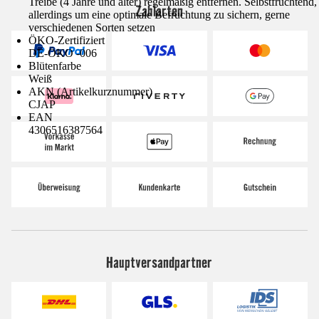
Treibe (4 Jahre und älter) regelmäßig entfernen. Selbstfruchtend,
Zahlarten
allerdings um eine optimale Befruchtung zu sichern, gerne
verschiedenen Sorten setzen
ÖKO-Zertifiziert
DE-ÖKO -006
Blütenfarbe
Weiß
AKN (Artikelkurznummer)
CJAP
EAN
4306516387564
Hauptversandpartner