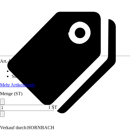
Art.-Nr.
12213234
Erntezeit
:
Juli, August
Standort
:
Halbschatten
Mehr Artikeldetails
Menge (ST)
1 ST
Verkauf durch:
HORNBACH