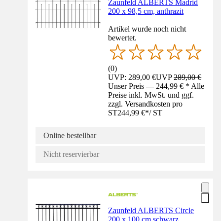
Zaunfeld ALBERTS Madrid
200 x 98,5 cm, anthrazit
Artikel wurde noch nicht
bewertet.
(
0
)
UVP: 289,00 €
UVP
289,00 €
Unser Preis — 244,99 € * Alle
Preise inkl. MwSt. und ggf.
zzgl. Versandkosten pro
ST
244,99 €
*
/
ST
Online bestellbar
Nicht reservierbar
Zaunfeld ALBERTS Circle
200 x 100 cm schwarz