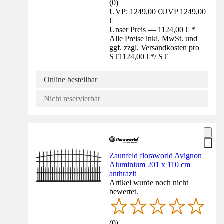
(
0
)
UVP: 1249,00 €
UVP
1249,00
€
Unser Preis — 1124,00 € *
Alle Preise inkl. MwSt. und
ggf. zzgl. Versandkosten pro
ST
1124,00 €
*
/
ST
Online bestellbar
Nicht reservierbar
Zaunfeld floraworld Avignon
Aluminium 201 x 110 cm
anthrazit
Artikel wurde noch nicht
bewertet.
(
0
)