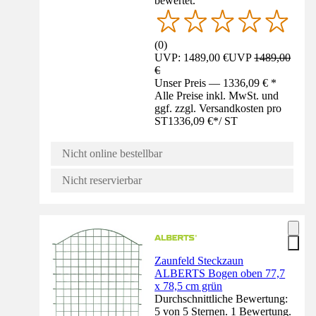
bewertet.
(
0
)
UVP: 1489,00 €
UVP
1489,00
€
Unser Preis — 1336,09 € *
Alle Preise inkl. MwSt. und
ggf. zzgl. Versandkosten pro
ST
1336,09 €
*
/
ST
Nicht online bestellbar
Nicht reservierbar
Zaunfeld Steckzaun
ALBERTS Bogen oben 77,7
x 78,5 cm grün
Durchschnittliche Bewertung:
5 von 5 Sternen. 1 Bewertung.