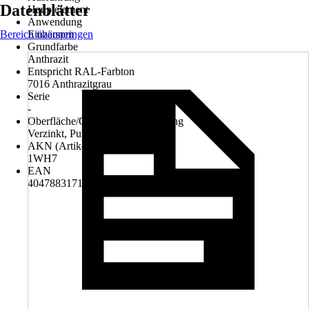
Datenblätter
Hauptelement
Anwendung
Bereich überspringen
Einzäunen
Grundfarbe
Anthrazit
Entspricht RAL-Farbton
7016 Anthrazitgrau
Serie
-
Oberfläche/Oberflächenbehandlung
Verzinkt, Pulverbeschichtet
AKN (Artikelkurznummer)
1WH7
EAN
4047883171782