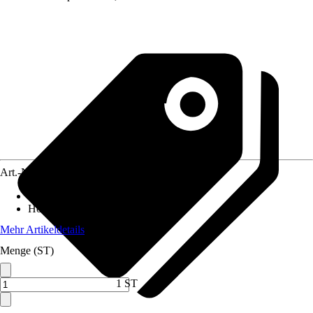
Art.-Nr.
12666937
Breite
:
200 cm
Höhe
:
100 cm
Mehr Artikeldetails
Menge (ST)
1 ST