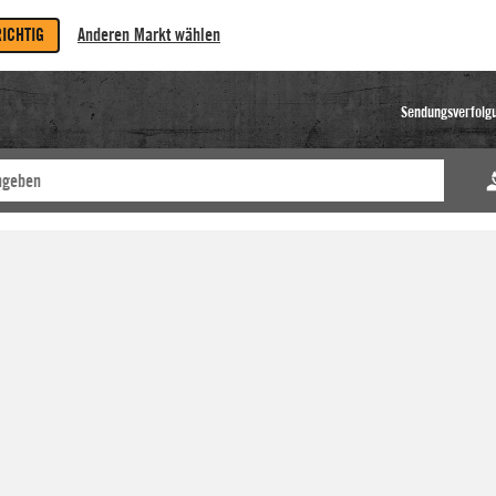
RICHTIG
Anderen Markt wählen
Sendungsverfolg