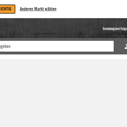
RICHTIG
Anderen Markt wählen
Sendungsverfolg