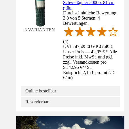
Schweißgitter 2000 x 81 cm
grün
Durchschnittliche Bewertung:
3.8 von 5 Sternen. 4
Bewertungen.
3 VARIANTEN
(
4
)
UVP: 47,49 €
UVP
47,49 €
Unser Preis — 42,95 € * Alle
Preise inkl. MwSt. und ggf.
zzgl. Versandkosten pro
ST
42,95 €
*
/
ST
Entspricht 2,15 € pro m
(
2,15
€
/
m
)
Online bestellbar
Reservierbar
Ratgeber