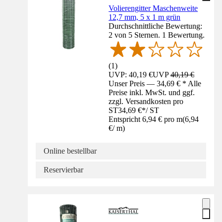
Volierengitter Maschenweite
12,7 mm, 5 x 1 m grün
Durchschnittliche Bewertung:
2 von 5 Sternen. 1 Bewertung.
(
1
)
UVP: 40,19 €
UVP
40,19 €
Unser Preis — 34,69 € * Alle
Preise inkl. MwSt. und ggf.
zzgl. Versandkosten pro
ST
34,69 €
*
/
ST
Entspricht 6,94 € pro m
(
6,94
€
/
m
)
Online bestellbar
Reservierbar