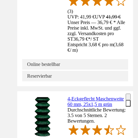
(
3
)
UVP: 41,99 €
UVP
41,99 €
Unser Preis — 36,79 € * Alle
Preise inkl. MwSt. und ggf.
zzgl. Versandkosten pro
ST
36,79 €
*
/
ST
Entspricht 3,68 € pro m
(
3,68
€
/
m
)
Online bestellbar
Reservierbar
4-Eckgeflecht Maschenweite
60 mm, 25x1,5 m grün
Durchschnittliche Bewertung:
3.5 von 5 Sternen. 2
Bewertungen.