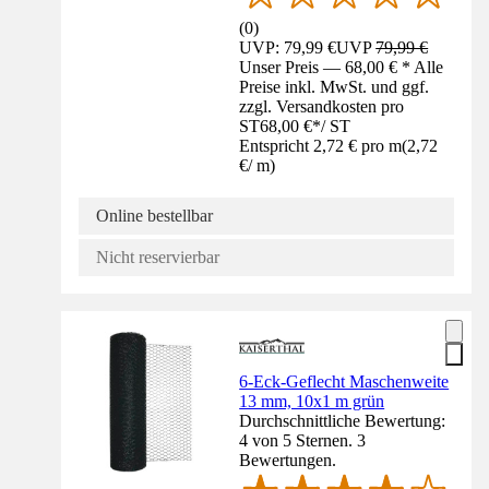
(
0
)
UVP: 79,99 €
UVP
79,99 €
Unser Preis — 68,00 € * Alle
Preise inkl. MwSt. und ggf.
zzgl. Versandkosten pro
ST
68,00 €
*
/
ST
Entspricht 2,72 € pro m
(
2,72
€
/
m
)
Online bestellbar
Nicht reservierbar
6-Eck-Geflecht Maschenweite
13 mm, 10x1 m grün
Durchschnittliche Bewertung:
4 von 5 Sternen. 3
Bewertungen.