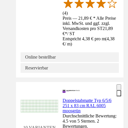
(
4
)
Preis — 21,89 € * Alle Preise
inkl. MwSt. und ggf. zzgl.
Versandkosten pro ST
21,89
€
*
/
ST
Entspricht 4,38 € pro m
(
4,38
€
/
m
)
Online bestellbar
Reservierbar
Doppelstabmatte Typ 6/5/6
251 x 83 cm RAL 6005
moosgrün
Durchschnittliche Bewertung:
4.5 von 5 Sternen. 2
Bewertungen.
10 VARIANTEN