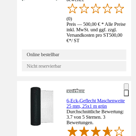
(
0
)
Preis — 500,00 € * Alle Preise
inkl. MwSt. und ggf. zzgl.
Versandkosten pro ST
500,00
€
*
/
ST
Online bestellbar
Nicht reservierbar
6-Eck-Geflecht Maschenweite
25 mm, 25x1 m grün
Durchschnittliche Bewertung:
3.7 von 5 Sternen. 3
Bewertungen.