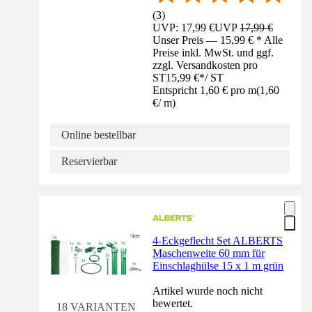
(
3
)
UVP: 17,99 €
UVP
17,99 €
Unser Preis — 15,99 € * Alle
Preise inkl. MwSt. und ggf.
zzgl. Versandkosten pro
ST
15,99 €
*
/
ST
Entspricht 1,60 € pro m
(
1,60
€
/
m
)
Online bestellbar
Reservierbar
4-Eckgeflecht Set ALBERTS
Maschenweite 60 mm für
Einschlaghülse 15 x 1 m grün
Artikel wurde noch nicht
bewertet.
18 VARIANTEN