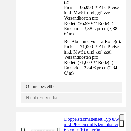
(
2
)
Preis — 96,99 € * Alle Preise
inkl. MwSt. und ggf. zzgl.
Versandkosten pro
Rolle(n)
96,99 €
*
/
Rolle(n)
Entspricht 3,88 € pro m
(
3,88
€
/
m
)
Bei Abnahme von 12 Rolle(n):
Preis — 71,00 € * Alle Preise
inkl. MwSt. und ggf. zzgl.
Versandkosten pro
Rolle(n)
71,00 €
*
/
Rolle(n)
Entspricht 2,84 € pro m
(
2,84
€
/
m
)
Online bestellbar
Nicht reservierbar
Doppelstabmattenset Typ 8/6/8
inkl Pfosten mit Klemmhalter
63 cm x 10 m, grün