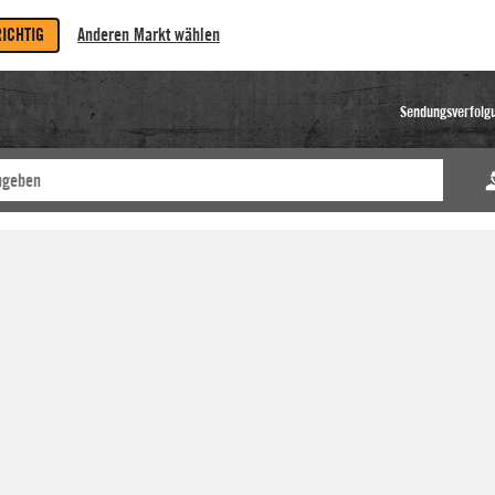
RICHTIG
Anderen Markt wählen
Sendungsverfolg