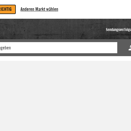
RICHTIG
Anderen Markt wählen
Sendungsverfolg