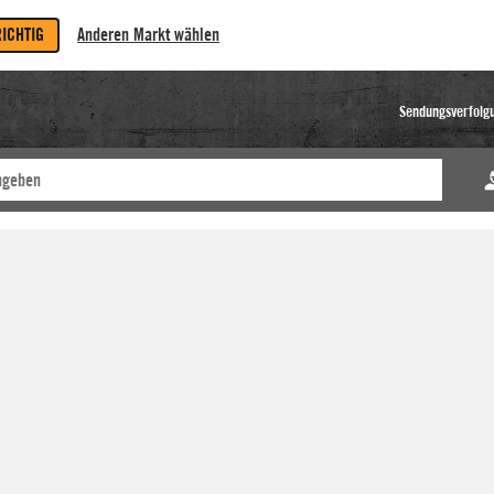
RICHTIG
Anderen Markt wählen
Sendungsverfolg