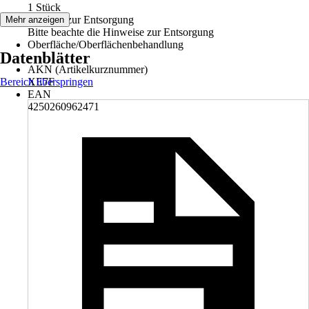
1 Stück
Hinweis zur Entsorgung
Mehr anzeigen
Bitte beachte die Hinweise zur Entsorgung
Oberfläche/Oberflächenbehandlung
Datenblätter
-
AKN (Artikelkurznummer)
Bereich überspringen
XE7F
EAN
4250260962471