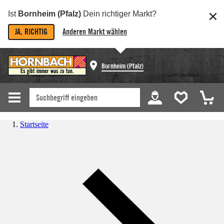
Ist
Bornheim (Pfalz)
Dein richtiger Markt?
JA, RICHTIG
Anderen Markt wählen
Bornheim (Pfalz)
Startseite