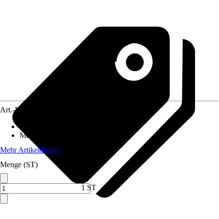
Art.-Nr.
4641893
Anwendungsbereich
:
Zaun
Material
:
Kunststoff
Mehr Artikeldetails
Menge (ST)
1 ST