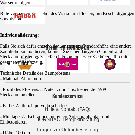
Wasser reinigen.
Bitte vermeiden Sie stehendes Wasser im Pfosten, um Beschädigungen
vorzubeugen.
Individualisierung:
Darum zu HORNBACH
Falls Sie sich dafür entscheiden, anstatt der Standardhöhe eine andere
Zaunhöhe zu montieren, können Sie einen längeren GartenLand
Steckzaunpfosten ggfs. tiefer einbetonieren oder Sie kürzen ihn mit
geeignetem Werkzeug.
Technische Details des Zaunpfostens:
- Material: Aluminium
- Profil des Pfostens: 3 Nuten zum Einschieben der WPC
Kundenservice
Steckzaunlamellen
- Farbe: Anthrazit pulverbeschichtet
Hilfe & Kontakt (FAQ)
- Montage: Aufschrauben auf einen Aufschraubanker und
HORNBACH Projektberatung
Einbetonieren
Fragen zur Onlinebestellung
- Höhe: 180 cm