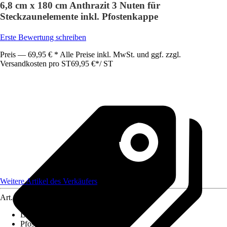
6,8 cm x 180 cm Anthrazit 3 Nuten für
Steckzaunelemente inkl. Pfostenkappe
Erste Bewertung schreiben
Preis — 69,95 € * Alle Preise inkl. MwSt. und ggf. zzgl.
Versandkosten pro ST
69,95 €
*
/
ST
Weitere Artikel des Verkäufers
Art.-Nr.
12420178
Länge
:
180 cm
Pfostenstärke
:
6,8 x 6,8 cm