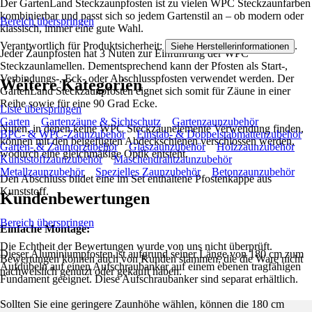
Der GartenLand Steckzaunpfosten ist zu vielen WPC Steckzaunfarben
kombinierbar und passt sich so jedem Gartenstil an – ob modern oder
Bereich überspringen
klassisch, immer eine gute Wahl.
Verantwortlich für Produktsicherheit:
.
Siehe Herstellerinformationen
Jeder Zaunpfosten hat 3 Nuten zur Einführung der WPC
Steckzaunlamellen. Dementsprechend kann der Pfosten als Start-,
Verbindungs-, Eck- oder Abschlusspfosten verwendet werden. Der
Weitere Kategorien
GartenLand Steckzaunpfosten eignet sich somit für Zäune in einer
Reihe sowie für eine 90 Grad Ecke.
Liste überspringen
Garten
Gartenzäune & Sichtschutz
Gartenzaunzubehör
Nuten, in denen keine WPC Steckzaunelemente Verwendung finden,
BPC- & WPC-Zaunzubehör
Einstab- & Doppelstabmattenzubehör
können mit den beigefügten Abdeckschienen verschlossen werden,
Garten- & Zauntorzubehör
Glaszaunzubehör
Holzzaunzubehör
wodurch eine gleichmäßige Optik entsteht.
Kunststoffzaunzubehör
Maschendrahtzaunzubehör
Metallzaunzubehör
Spezielles Zaunzubehör
Betonzaunzubehör
Den Abschluss bildet eine im Set enthaltene Pfostenkappe aus
Kunststoff.
Kundenbewertungen
Bereich überspringen
Einfache Montage:
Die Echtheit der Bewertungen wurde von uns nicht überprüft.
Dieser Aluminiumpfosten ist aufgrund seiner Länge von 180 cm zum
Bewertungen können auch von Kunden stammen, die die Ware nicht
Aufdübeln auf einen Aufschraubanker auf einem ebenen tragfähigen
nachweislich genutzt oder gekauft haben.
Fundament geeignet. Diese Aufschraubanker sind separat erhältlich.
Sollten Sie eine geringere Zaunhöhe wählen, können die 180 cm