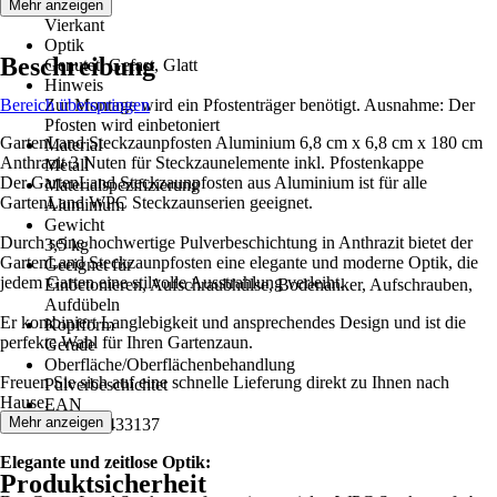
Form
Mehr anzeigen
Vierkant
Optik
Beschreibung
Genutet, Gefast, Glatt
Hinweis
Bereich überspringen
Zur Montage wird ein Pfostenträger benötigt. Ausnahme: Der
Pfosten wird einbetoniert
GartenLand Steckzaunpfosten Aluminium 6,8 cm x 6,8 cm x 180 cm
Material
Anthrazit 3 Nuten für Steckzaunelemente inkl. Pfostenkappe
Metall
Der GartenLand Steckzaunpfosten aus Aluminium ist für alle
Materialspezifizierung
GartenLand WPC Steckzaunserien geeignet.
Aluminium
Gewicht
Durch seine hochwertige Pulverbeschichtung in Anthrazit bietet der
3,5 kg
GartenLand Steckzaunpfosten eine elegante und moderne Optik, die
Geeignet für
jedem Garten eine stilvolle Ausstrahlung verleiht.
Einbetonieren, Aufschraubhülse, Bodenanker, Aufschrauben,
Aufdübeln
Er kombiniert Langlebigkeit und ansprechendes Design und ist die
Kopfform
perfekte Wahl für Ihren Gartenzaun.
Gerade
Oberfläche/Oberflächenbehandlung
Freuen Sie sich auf eine schnelle Lieferung direkt zu Ihnen nach
Pulverbeschichtet
Hause.
EAN
Mehr anzeigen
4250592433137
Elegante und zeitlose Optik:
Produktsicherheit