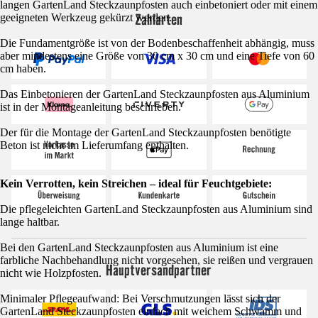
langen GartenLand Steckzaunpfosten auch einbetoniert oder mit einem
Zahlarten
geeigneten Werkzeug gekürzt werden.
Die Fundamentgröße ist von der Bodenbeschaffenheit abhängig, muss
aber mindestens eine Größe von 30 cm x 30 cm und eine Tiefe von 60
cm haben.
Das Einbetonieren der GartenLand Steckzaunpfosten aus Aluminium
ist in der Montageanleitung beschrieben.
Der für die Montage der GartenLand Steckzaunpfosten benötigte
Beton ist nicht im Lieferumfang enthalten.
Kein Verrotten, kein Streichen – ideal für Feuchtgebiete:
Die pflegeleichten GartenLand Steckzaunpfosten aus Aluminium sind
lange haltbar.
Bei den GartenLand Steckzaunpfosten aus Aluminium ist eine
farbliche Nachbehandlung nicht vorgesehen, sie reißen und vergrauen
Hauptversandpartner
nicht wie Holzpfosten.
Minimaler Pflegeaufwand: Bei Verschmutzungen lässt sich der
GartenLand Steckzaunpfosten einfach mit weichem Schwamm und