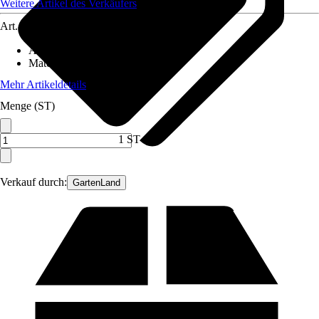
Weitere Artikel des Verkäufers
Art.-Nr.
12420175
Anwendungsbereich
:
Zaun
Material
:
Metall
Mehr Artikeldetails
Menge (ST)
1 ST
Verkauf durch:
GartenLand