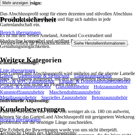
Ästhetisches Design:
Mehr anzeigen
Das Abschlussprofil sorgt für einen dezenten und stilvollen Abschluss
Produktsicherheit
Ihres GartenLand-Steckzauns und fügt sich nahtlos in jede
Gartenlandschaft ein.
Bereich überspringen
Es ist mit den Serien Ameland, Ameland Co-extrudiert und
Shadowline kompatibel und eröffnet Ihnen vielseitige
Verantwortlich für Produktsicherheit:
.
Siehe Herstellerinformationen
Gestaltungsmöglichkeiten.
Weitere Kategorien
Einfache Montage:
Liste überspringen
Das GartenLand Abschlussprofil wird mühelos auf die oberste Lamelle
Garten
Gartenzäune & Sichtschutz
Gartenzaunzubehör
Ihres Steckzauns aufgesetzt, mit den mitgelieferten Befestigungsclips
BPC- & WPC-Zaunzubehör
Einstab- & Doppelstabmattenzubehör
verschraubt und sicher im Pfosten fixiert.
Garten- & Zauntorzubehör
Glaszaunzubehör
Holzzaunzubehör
Kunststoffzaunzubehör
Maschendrahtzaunzubehör
Metallzaunzubehör
Spezielles Zaunzubehör
Betonzaunzubehör
Individuelle Anpassung:
Kundenbewertungen
Falls Ihr Steckzaun eine Breite von weniger als ca. 180 cm aufweist,
können Sie das GartenLand Abschlussprofil mit geeignetem Werkzeug
Bereich überspringen
problemlos auf die benötigte Länge zuschneiden.
Die Echtheit der Bewertungen wurde von uns nicht überprüft.
Technische Details des Abschlussprofils: