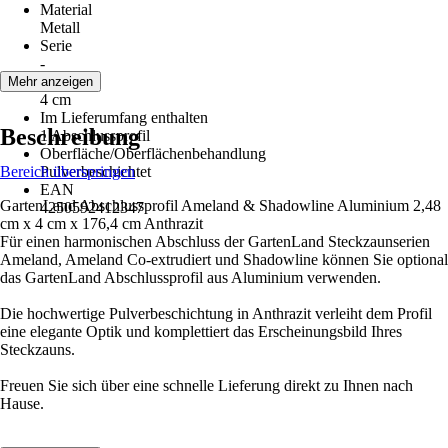
Material
Metall
Serie
-
Höhe
Mehr anzeigen
4 cm
Im Lieferumfang enthalten
Beschreibung
1 Abschlussprofil
Oberfläche/Oberflächenbehandlung
Bereich überspringen
Pulverbeschichtet
EAN
GartenLand Abschlussprofil Ameland & Shadowline Aluminium 2,48
4250592412347
cm x 4 cm x 176,4 cm Anthrazit
Für einen harmonischen Abschluss der GartenLand Steckzaunserien
Ameland, Ameland Co-extrudiert und Shadowline können Sie optional
das GartenLand Abschlussprofil aus Aluminium verwenden.
Die hochwertige Pulverbeschichtung in Anthrazit verleiht dem Profil
eine elegante Optik und komplettiert das Erscheinungsbild Ihres
Steckzauns.
Freuen Sie sich über eine schnelle Lieferung direkt zu Ihnen nach
Hause.