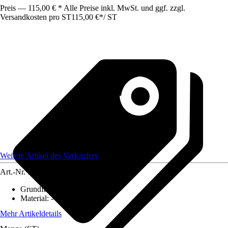
Preis — 115,00 € * Alle Preise inkl. MwSt. und ggf. zzgl.
Versandkosten pro ST
115,00 €
*
/
ST
Weitere Artikel des Verkäufers
Art.-Nr.
12341985
Grundfarbe
:
-
Material
:
-
Mehr Artikeldetails