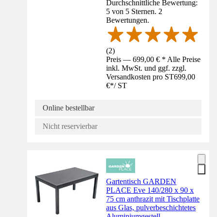
Durchschnittliche Bewertung:
5 von 5 Sternen. 2
Bewertungen.
(
2
)
Preis — 699,00 € * Alle Preise
inkl. MwSt. und ggf. zzgl.
Versandkosten pro ST
699,00
€
*
/
ST
Online bestellbar
Nicht reservierbar
Gartentisch GARDEN
PLACE Eve 140/280 x 90 x
75 cm anthrazit mit Tischplatte
aus Glas, pulverbeschichtetes
Aluminiumgestell,