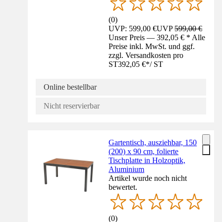
(
0
)
UVP: 599,00 €
UVP
599,00 €
Unser Preis — 392,05 € * Alle
Preise inkl. MwSt. und ggf.
zzgl. Versandkosten pro
ST
392,05 €
*
/
ST
Online bestellbar
Nicht reservierbar
Gartentisch, ausziehbar, 150
(200) x 90 cm, folierte
Tischplatte in Holzoptik,
Aluminium
Artikel wurde noch nicht
bewertet.
(
0
)