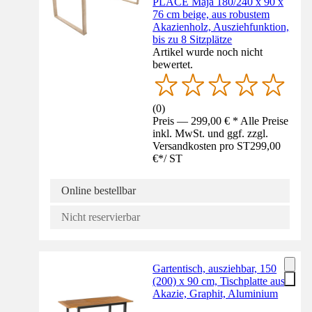
PLACE Maja 180/240 x 90 x
76 cm beige, aus robustem
Akazienholz, Ausziehfunktion,
bis zu 8 Sitzplätze
Artikel wurde noch nicht
bewertet.
(
0
)
Preis — 299,00 € * Alle Preise
inkl. MwSt. und ggf. zzgl.
Versandkosten pro ST
299,00
€
*
/
ST
Online bestellbar
Nicht reservierbar
Gartentisch, ausziehbar, 150
(200) x 90 cm, Tischplatte aus
Akazie, Graphit, Aluminium