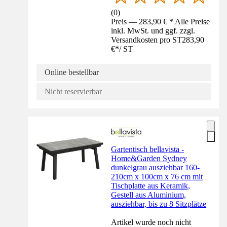
(
0
)
Preis — 283,90 € * Alle Preise
inkl. MwSt. und ggf. zzgl.
Versandkosten pro ST
283,90
€
*
/
ST
Online bestellbar
Nicht reservierbar
Gartentisch bellavista -
Home&Garden Sydney
dunkelgrau ausziehbar 160-
210cm x 100cm x 76 cm mit
Tischplatte aus Keramik,
Gestell aus Aluminium,
ausziehbar, bis zu 8 Sitzplätze
Artikel wurde noch nicht