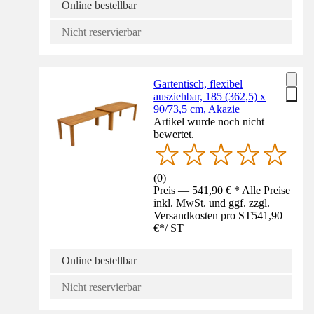
Online bestellbar
Nicht reservierbar
Gartentisch, flexibel
ausziehbar, 185 (362,5) x
90/73,5 cm, Akazie
Artikel wurde noch nicht
bewertet.
(
0
)
Preis — 541,90 € * Alle Preise
inkl. MwSt. und ggf. zzgl.
Versandkosten pro ST
541,90
€
*
/
ST
Online bestellbar
Nicht reservierbar