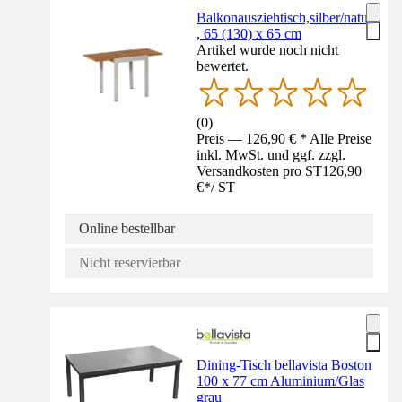
Balkonausziehtisch,silber/natur
, 65 (130) x 65 cm
Artikel wurde noch nicht
bewertet.
(
0
)
Preis — 126,90 € * Alle Preise
inkl. MwSt. und ggf. zzgl.
Versandkosten pro ST
126,90
€
*
/
ST
Online bestellbar
Nicht reservierbar
Dining-Tisch bellavista Boston
100 x 77 cm Aluminium/Glas
grau