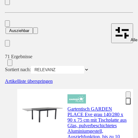
Ausziehbar
Alle
71 Ergebnisse
Sortiert nach:
Artikelliste überspringen
Gartentisch GARDEN
PLACE Eve grau 140/280 x
90 x 75 cm mit Tischplatte aus
Glas, pulverbeschichtetes
Aluminiumgestell,
Ausziehfunktion, bis zu 10