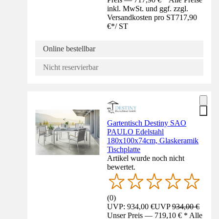
inkl. MwSt. und ggf. zzgl.
Versandkosten pro ST
717,90
€
*
/
ST
Online bestellbar
Nicht reservierbar
Gartentisch Destiny SAO
PAULO Edelstahl
180x100x74cm, Glaskeramik
Tischplatte
Artikel wurde noch nicht
bewertet.
(
0
)
UVP: 934,00 €
UVP
934,00 €
Unser Preis — 719,10 € * Alle