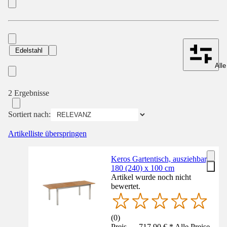
Edelstahl
Alle
2 Ergebnisse
Sortiert nach:
Artikelliste überspringen
Keros Gartentisch, ausziehbar,
180 (240) x 100 cm
Artikel wurde noch nicht
bewertet.
(
0
)
Preis — 717,90 € * Alle Preise