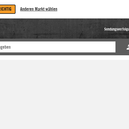
RICHTIG
Anderen Markt wählen
Sendungsverfolg