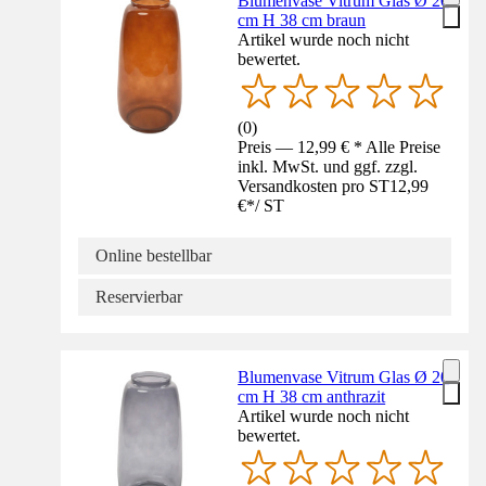
Blumenvase Vitrum Glas Ø 20
cm H 38 cm braun
Artikel wurde noch nicht
bewertet.
(
0
)
Preis — 12,99 € * Alle Preise
inkl. MwSt. und ggf. zzgl.
Versandkosten pro ST
12,99
€
*
/
ST
Online bestellbar
Reservierbar
Blumenvase Vitrum Glas Ø 20
cm H 38 cm anthrazit
Artikel wurde noch nicht
bewertet.