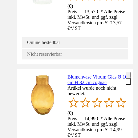
(
0
)
Preis — 13,57 € * Alle Preise
inkl. MwSt. und ggf. zzgl.
Versandkosten pro ST
13,57
€
*
/
ST
Online bestellbar
Nicht reservierbar
Blumenvase Vitrum Glas Ø 10
cm H 32 cm cognac
Artikel wurde noch nicht
bewertet.
(
0
)
Preis — 14,99 € * Alle Preise
inkl. MwSt. und ggf. zzgl.
Versandkosten pro ST
14,99
€
*
/
ST