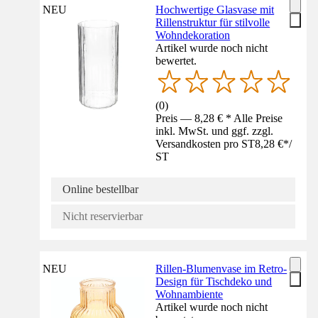
NEU
Hochwertige Glasvase mit
Rillenstruktur für stilvolle
Wohndekoration
Artikel wurde noch nicht
bewertet.
(
0
)
Preis — 8,28 € * Alle Preise
inkl. MwSt. und ggf. zzgl.
Versandkosten pro ST
8,28 €
*
/
ST
Online bestellbar
Nicht reservierbar
NEU
Rillen-Blumenvase im Retro-
Design für Tischdeko und
Wohnambiente
Artikel wurde noch nicht