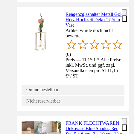
Reagenzglashalter Metall Gold
Herz Hochzeit Deko 17,5cm
Vase
Artikel wurde noch nicht
bewertet.
(
0
)
Preis — 11,15 € * Alle Preise
inkl. MwSt. und ggf. zzgl.
Versandkosten pro ST
11,15
€
*
/
ST
Online bestellbar
Nicht reservierbar
FRANK FLECHTWAREN |
Dekovase Blue Shades, 3er
Set, 9 x 6 cm, 9 x 10 cm, 12 x