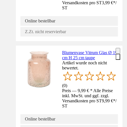
Versandkosten pro ST
3,99 €
*
/
ST
Online bestellbar
Z.Zt. nicht reservierbar
Blumenvase Vitrum Glas Ø 19
cm H 25 cm taupe
Artikel wurde noch nicht
bewertet.
(
0
)
Preis — 9,99 € * Alle Preise
inkl. MwSt. und ggf. zzgl.
Versandkosten pro ST
9,99 €
*
/
ST
Online bestellbar