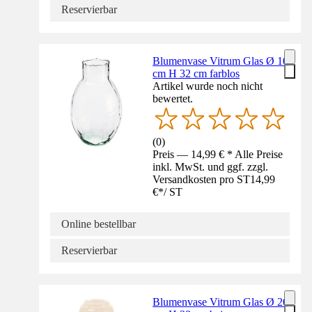
Reservierbar
Blumenvase Vitrum Glas Ø 10
cm H 32 cm farblos
Artikel wurde noch nicht
bewertet.
(
0
)
Preis — 14,99 € * Alle Preise
inkl. MwSt. und ggf. zzgl.
Versandkosten pro ST
14,99
€
*
/
ST
Online bestellbar
Reservierbar
Blumenvase Vitrum Glas Ø 20