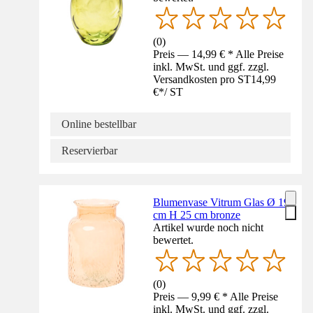
(
0
)
Preis — 14,99 € * Alle Preise
inkl. MwSt. und ggf. zzgl.
Versandkosten pro ST
14,99
€
*
/
ST
Online bestellbar
Reservierbar
Blumenvase Vitrum Glas Ø 19
cm H 25 cm bronze
Artikel wurde noch nicht
bewertet.
(
0
)
Preis — 9,99 € * Alle Preise
inkl. MwSt. und ggf. zzgl.