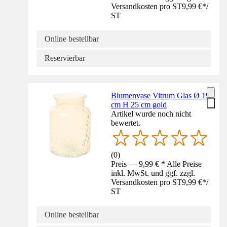
Versandkosten pro ST
9,99 €
*
/
ST
Online bestellbar
Reservierbar
Blumenvase Vitrum Glas Ø 19
cm H 25 cm gold
Artikel wurde noch nicht
bewertet.
(
0
)
Preis — 9,99 € * Alle Preise
inkl. MwSt. und ggf. zzgl.
Versandkosten pro ST
9,99 €
*
/
ST
Online bestellbar