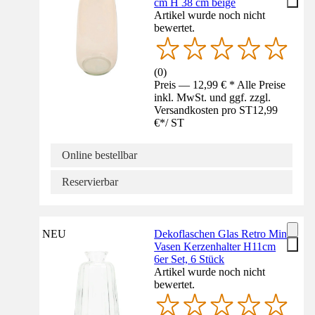
cm H 38 cm beige
Artikel wurde noch nicht
bewertet.
(
0
)
Preis — 12,99 € * Alle Preise
inkl. MwSt. und ggf. zzgl.
Versandkosten pro ST
12,99
€
*
/
ST
Online bestellbar
Reservierbar
NEU
Dekoflaschen Glas Retro Mini
Vasen Kerzenhalter H11cm
6er Set, 6 Stück
Artikel wurde noch nicht
bewertet.