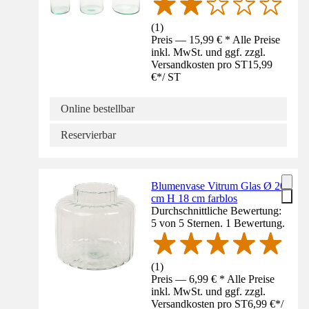
(
1
)
Preis — 15,99 € * Alle Preise
inkl. MwSt. und ggf. zzgl.
Versandkosten pro ST
15,99
€
*
/
ST
Online bestellbar
Reservierbar
Blumenvase Vitrum Glas Ø 20
cm H 18 cm farblos
Durchschnittliche Bewertung:
5 von 5 Sternen. 1 Bewertung.
(
1
)
Preis — 6,99 € * Alle Preise
inkl. MwSt. und ggf. zzgl.
Versandkosten pro ST
6,99 €
*
/