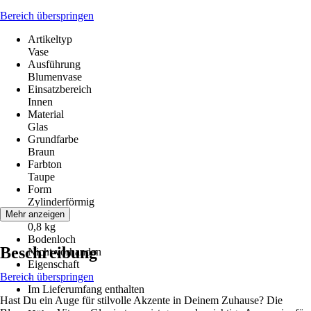
Bereich überspringen
Artikeltyp
Vase
Ausführung
Blumenvase
Einsatzbereich
Innen
Material
Glas
Grundfarbe
Braun
Farbton
Taupe
Form
Zylinderförmig
Gewicht
Mehr anzeigen
0,8 kg
Bodenloch
Beschreibung
Nicht vorhanden
Eigenschaft
Bereich überspringen
-
Im Lieferumfang enthalten
Hast Du ein Auge für stilvolle Akzente in Deinem Zuhause? Die
-