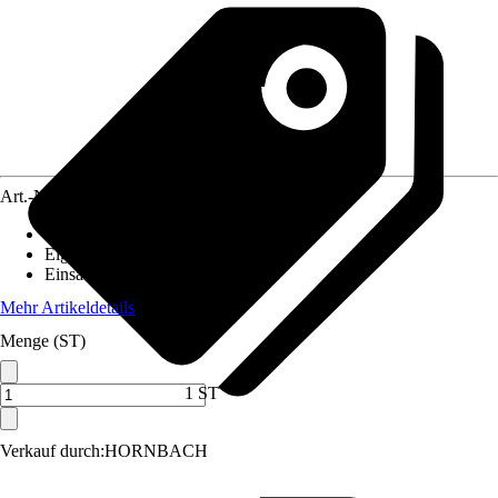
Art.-Nr.
12398019
Bodenloch
:
Nicht vorhanden
Eigenschaft
:
-
Einsatzbereich
:
Innen
Mehr Artikeldetails
Menge (ST)
1 ST
Verkauf durch:
HORNBACH