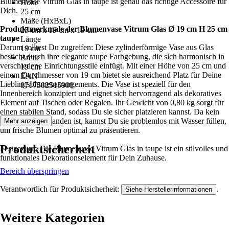
Blumenvase Vitrum Glas in taupe ist genau das richtige Accessoire für
Höhe
Dich.
25 cm
Maße (HxBxL)
Produktmerkmale der Blumenvase Vitrum Glas Ø 19 cm H 25 cm
25 cm x 19 cm x 19 cm
taupe
Länge
Darum solltest Du zugreifen: Diese zylinderförmige Vase aus Glas
19 cm
besticht durch ihre elegante taupe Farbgebung, die sich harmonisch in
Breite
verschiedene Einrichtungsstile einfügt. Mit einer Höhe von 25 cm und
19 cm
einem Durchmesser von 19 cm bietet sie ausreichend Platz für Deine
EAN
Lieblingsblumenarrangements. Die Vase ist speziell für den
8717582515908
Innenbereich konzipiert und eignet sich hervorragend als dekoratives
Element auf Tischen oder Regalen. Ihr Gewicht von 0,80 kg sorgt für
einen stabilen Stand, sodass Du sie sicher platzieren kannst. Da kein
Bodenloch vorhanden ist, kannst Du sie problemlos mit Wasser füllen,
Mehr anzeigen
um frische Blumen optimal zu präsentieren.
Produktsicherheit
Festgezurrt: Die Blumenvase Vitrum Glas in taupe ist ein stilvolles und
funktionales Dekorationselement für Dein Zuhause.
Bereich überspringen
Verantwortlich für Produktsicherheit:
.
Siehe Herstellerinformationen
Weitere Kategorien