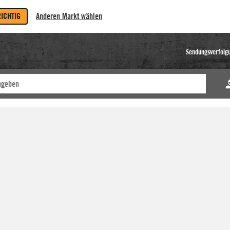
RICHTIG
Anderen Markt wählen
Sendungsverfolg