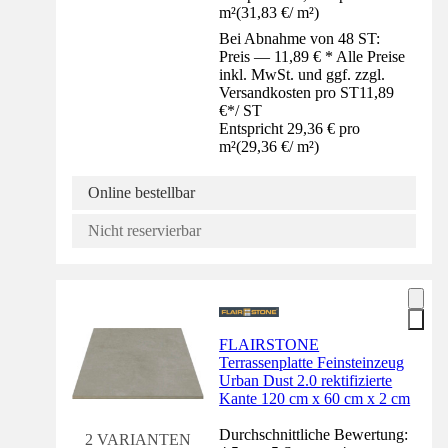
m²
(
31,83 €
/
m²
)
Bei Abnahme von 48 ST:
Preis — 11,89 € * Alle Preise
inkl. MwSt. und ggf. zzgl.
Versandkosten pro ST
11,89
€
*
/
ST
Entspricht 29,36 € pro
m²
(
29,36 €
/
m²
)
Online bestellbar
Nicht reservierbar
FLAIRSTONE
Terrassenplatte Feinsteinzeug
Urban Dust 2.0 rektifizierte
Kante 120 cm x 60 cm x 2 cm
Durchschnittliche Bewertung:
2 VARIANTEN