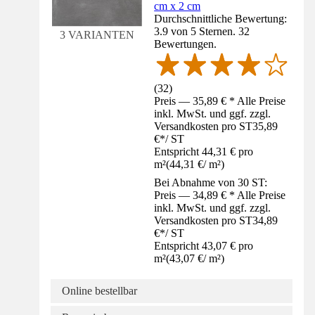
cm x 2 cm
Durchschnittliche Bewertung:
3.9 von 5 Sternen. 32
3 VARIANTEN
Bewertungen.
(
32
)
Preis — 35,89 € * Alle Preise
inkl. MwSt. und ggf. zzgl.
Versandkosten pro ST
35,89
€
*
/
ST
Entspricht 44,31 € pro
m²
(
44,31 €
/
m²
)
Bei Abnahme von 30 ST:
Preis — 34,89 € * Alle Preise
inkl. MwSt. und ggf. zzgl.
Versandkosten pro ST
34,89
€
*
/
ST
Entspricht 43,07 € pro
m²
(
43,07 €
/
m²
)
Online bestellbar