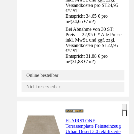
Versandkosten pro ST
24,95
€
*
/
ST
Entspricht 34,65 € pro
m²
(
34,65 €
/
m²
)
Bei Abnahme von 30 ST:
Preis — 22,95 € * Alle Preise
inkl. MwSt. und ggf. zzgl.
Versandkosten pro ST
22,95
€
*
/
ST
Entspricht 31,88 € pro
m²
(
31,88 €
/
m²
)
Online bestellbar
Nicht reservierbar
FLAIRSTONE
Terrassenplatte Feinsteinzeug
Urban Desert 2.0 rektifizierte