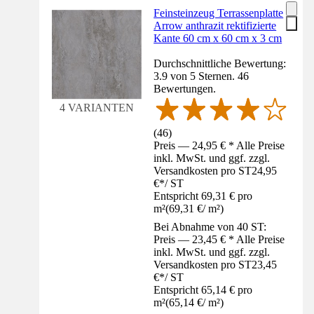
Feinsteinzeug Terrassenplatte
Arrow anthrazit rektifizierte
Kante 60 cm x 60 cm x 3 cm
Durchschnittliche Bewertung:
3.9 von 5 Sternen. 46
Bewertungen.
4 VARIANTEN
(
46
)
Preis — 24,95 € * Alle Preise
inkl. MwSt. und ggf. zzgl.
Versandkosten pro ST
24,95
€
*
/
ST
Entspricht 69,31 € pro
m²
(
69,31 €
/
m²
)
Bei Abnahme von 40 ST:
Preis — 23,45 € * Alle Preise
inkl. MwSt. und ggf. zzgl.
Versandkosten pro ST
23,45
€
*
/
ST
Entspricht 65,14 € pro
m²
(
65,14 €
/
m²
)