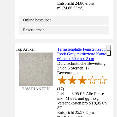
Entspricht 24,86 € pro
m²
(
24,86 €
/
m²
)
Online bestellbar
Reservierbar
Top Artikel
Terrassenplatte Feinsteinzeug
Rock Grey rektifizierte Kante
60 cm x 60 cm x 2 cm
Durchschnittliche Bewertung:
3 von 5 Sternen. 17
Bewertungen.
(
17
)
2 VARIANTEN
Preis — 8,95 € * Alle Preise
inkl. MwSt. und ggf. zzgl.
Versandkosten pro ST
8,95 €
*
/
ST
Entspricht 25,57 € pro