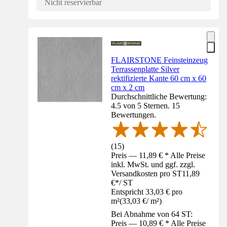
Nicht reservierbar
FLAIRSTONE Feinsteinzeug
Terrassenplatte Silver
rektifizierte Kante 60 cm x 60
cm x 2 cm
Durchschnittliche Bewertung:
4.5 von 5 Sternen. 15
Bewertungen.
(
15
)
Preis — 11,89 € * Alle Preise
inkl. MwSt. und ggf. zzgl.
Versandkosten pro ST
11,89
€
*
/
ST
Entspricht 33,03 € pro
m²
(
33,03 €
/
m²
)
Bei Abnahme von 64 ST:
Preis — 10,89 € * Alle Preise