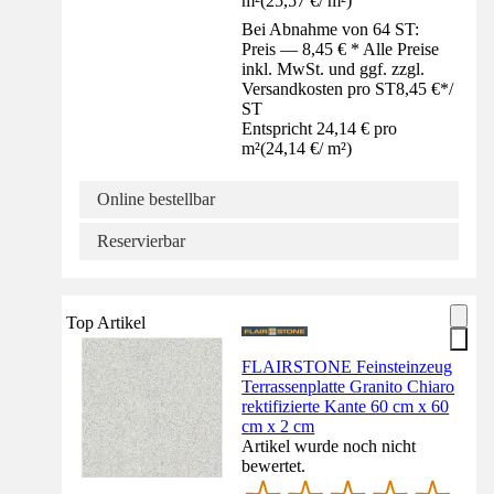
m²
(
25,57 €
/
m²
)
Bei Abnahme von 64 ST:
Preis — 8,45 € * Alle Preise
inkl. MwSt. und ggf. zzgl.
Versandkosten pro ST
8,45 €
*
/
ST
Entspricht 24,14 € pro
m²
(
24,14 €
/
m²
)
Online bestellbar
Reservierbar
Top Artikel
FLAIRSTONE Feinsteinzeug
Terrassenplatte Granito Chiaro
rektifizierte Kante 60 cm x 60
cm x 2 cm
Artikel wurde noch nicht
bewertet.