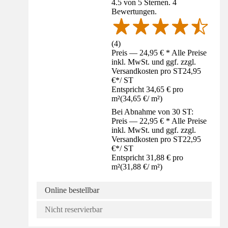
4.5 von 5 Sternen. 4
Bewertungen.
(
4
)
Preis — 24,95 € * Alle Preise
inkl. MwSt. und ggf. zzgl.
Versandkosten pro ST
24,95
€
*
/
ST
Entspricht 34,65 € pro
m²
(
34,65 €
/
m²
)
Bei Abnahme von 30 ST:
Preis — 22,95 € * Alle Preise
inkl. MwSt. und ggf. zzgl.
Versandkosten pro ST
22,95
€
*
/
ST
Entspricht 31,88 € pro
m²
(
31,88 €
/
m²
)
Online bestellbar
Nicht reservierbar