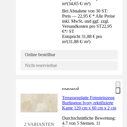
m²
(
34,65 €
/
m²
)
Bei Abnahme von 30 ST:
Preis — 22,95 € * Alle Preise
inkl. MwSt. und ggf. zzgl.
Versandkosten pro ST
22,95
€
*
/
ST
Entspricht 31,88 € pro
m²
(
31,88 €
/
m²
)
Online bestellbar
Nicht reservierbar
Terrassenplatte Feinsteinzeug
Burlington Ivory rektifizierte
Kante 120 cm x 60 cm x 2 cm
Durchschnittliche Bewertung:
4.7 von 5 Sternen. 11
2 VARIANTEN