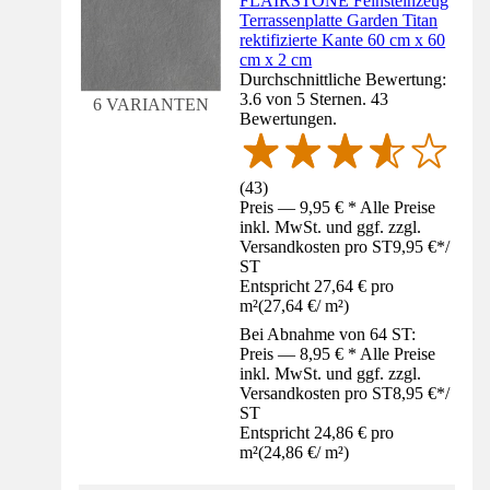
FLAIRSTONE Feinsteinzeug
Terrassenplatte Garden Titan
rektifizierte Kante 60 cm x 60
cm x 2 cm
Durchschnittliche Bewertung:
3.6 von 5 Sternen. 43
6 VARIANTEN
Bewertungen.
(
43
)
Preis — 9,95 € * Alle Preise
inkl. MwSt. und ggf. zzgl.
Versandkosten pro ST
9,95 €
*
/
ST
Entspricht 27,64 € pro
m²
(
27,64 €
/
m²
)
Bei Abnahme von 64 ST:
Preis — 8,95 € * Alle Preise
inkl. MwSt. und ggf. zzgl.
Versandkosten pro ST
8,95 €
*
/
ST
Entspricht 24,86 € pro
m²
(
24,86 €
/
m²
)