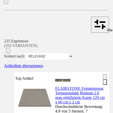
Alle
235 Ergebnisse
(353 VARIANTEN)
Sortiert nach:
Artikelliste überspringen
Top Artikel
FLAIRSTONE Feinsteinzeug
Terrassenplatte Borkum 2.0
grau rektifizierte Kante 120 cm
x 60 cm x 2 cm
Durchschnittliche Bewertung:
4.9 von 5 Sternen. 7