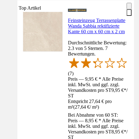
Top Artikel
Feinsteinzeug Terrassenplatte
Wanda Sabbia rektifizierte
Kante 60 cm x 60 cm x 2 cm
Durchschnittliche Bewertung:
2.3 von 5 Sternen. 7
Bewertungen.
(
7
)
Preis — 9,95 € * Alle Preise
inkl. MwSt. und ggf. zzgl.
Versandkosten pro ST
9,95 €
*
/
ST
Entspricht 27,64 € pro
m²
(
27,64 €
/
m²
)
Bei Abnahme von 60 ST:
Preis — 8,95 € * Alle Preise
inkl. MwSt. und ggf. zzgl.
Versandkosten pro ST
8,95 €
*
/
ST