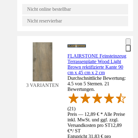
Nicht online bestellbar
Nicht reservierbar
FLAIRSTONE Feinsteinzeug
Terrassenplatte Wood Light
Brown rektifizierte Kante 90
cm x 45 cm x 2 cm
Durchschnittliche Bewertung:
4.5 von 5 Sternen. 21
3 VARIANTEN
Bewertungen.
(
21
)
Preis — 12,89 € * Alle Preise
inkl. MwSt. und ggf. zzgl.
Versandkosten pro ST
12,89
€
*
/
ST
Entspricht 31,83 € pro