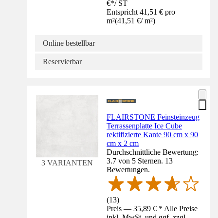
€
*
/
ST
Entspricht 41,51 € pro
m²
(
41,51 €
/
m²
)
Online bestellbar
Reservierbar
FLAIRSTONE Feinsteinzeug
Terrassenplatte Ice Cube
rektifizierte Kante 90 cm x 90
cm x 2 cm
Durchschnittliche Bewertung:
3.7 von 5 Sternen. 13
3 VARIANTEN
Bewertungen.
(
13
)
Preis — 35,89 € * Alle Preise
inkl. MwSt. und ggf. zzgl.