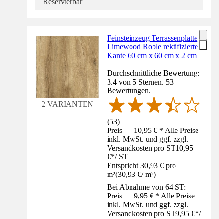
Reservierbar
Feinsteinzeug Terrassenplatte
Limewood Roble rektifizierte
Kante 60 cm x 60 cm x 2 cm
Durchschnittliche Bewertung:
3.4 von 5 Sternen. 53
Bewertungen.
2 VARIANTEN
(
53
)
Preis — 10,95 € * Alle Preise
inkl. MwSt. und ggf. zzgl.
Versandkosten pro ST
10,95
€
*
/
ST
Entspricht 30,93 € pro
m²
(
30,93 €
/
m²
)
Bei Abnahme von 64 ST:
Preis — 9,95 € * Alle Preise
inkl. MwSt. und ggf. zzgl.
Versandkosten pro ST
9,95 €
*
/