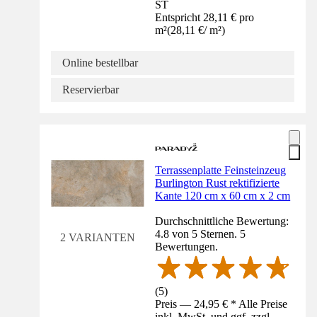
ST
Entspricht 28,11 € pro
m²
(
28,11 €
/
m²
)
Online bestellbar
Reservierbar
Terrassenplatte Feinsteinzeug
Burlington Rust rektifizierte
Kante 120 cm x 60 cm x 2 cm
Durchschnittliche Bewertung:
4.8 von 5 Sternen. 5
2 VARIANTEN
Bewertungen.
(
5
)
Preis — 24,95 € * Alle Preise
inkl. MwSt. und ggf. zzgl.