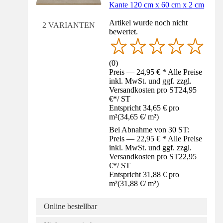
Kante 120 cm x 60 cm x 2 cm
Artikel wurde noch nicht
2 VARIANTEN
bewertet.
(
0
)
Preis — 24,95 € * Alle Preise
inkl. MwSt. und ggf. zzgl.
Versandkosten pro ST
24,95
€
*
/
ST
Entspricht 34,65 € pro
m²
(
34,65 €
/
m²
)
Bei Abnahme von 30 ST:
Preis — 22,95 € * Alle Preise
inkl. MwSt. und ggf. zzgl.
Versandkosten pro ST
22,95
€
*
/
ST
Entspricht 31,88 € pro
m²
(
31,88 €
/
m²
)
Online bestellbar