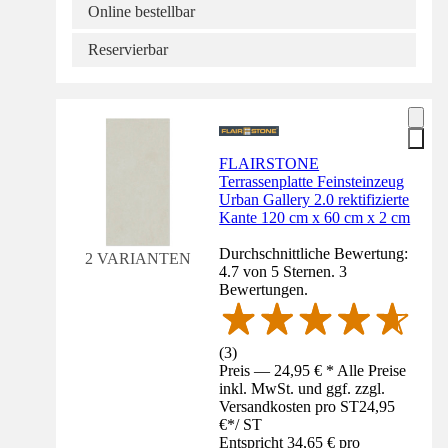
Online bestellbar
Reservierbar
FLAIRSTONE
Terrassenplatte Feinsteinzeug
Urban Gallery 2.0 rektifizierte
Kante 120 cm x 60 cm x 2 cm
Durchschnittliche Bewertung:
2 VARIANTEN
4.7 von 5 Sternen. 3
Bewertungen.
(
3
)
Preis — 24,95 € * Alle Preise
inkl. MwSt. und ggf. zzgl.
Versandkosten pro ST
24,95
€
*
/
ST
Entspricht 34,65 € pro