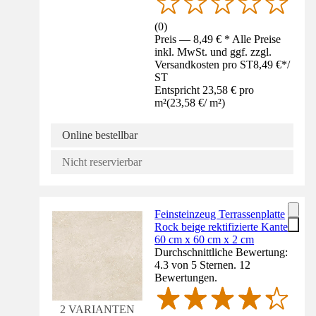
(
0
)
Preis — 8,49 € * Alle Preise
inkl. MwSt. und ggf. zzgl.
Versandkosten pro ST
8,49 €
*
/
ST
Entspricht 23,58 € pro
m²
(
23,58 €
/
m²
)
Online bestellbar
Nicht reservierbar
Feinsteinzeug Terrassenplatte
Rock beige rektifizierte Kante
60 cm x 60 cm x 2 cm
Durchschnittliche Bewertung:
4.3 von 5 Sternen. 12
Bewertungen.
2 VARIANTEN