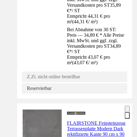
Versandkosten pro ST
35,89
€
*
/
ST
Entspricht 44,31 € pro
m²
(
44,31 €
/
m²
)
Bei Abnahme von 30 ST:
Preis — 34,89 € * Alle Preise
inkl. MwSt. und ggf. zzgl.
Versandkosten pro ST
34,89
€
*
/
ST
Entspricht 43,07 € pro
m²
(
43,07 €
/
m²
)
Z.Zt. nicht online bestellbar
Reservierbar
FLAIRSTONE Feinsteinzeug
Terrassenplatte Modern Dark
rektifizierte Kante 90 cm x 90