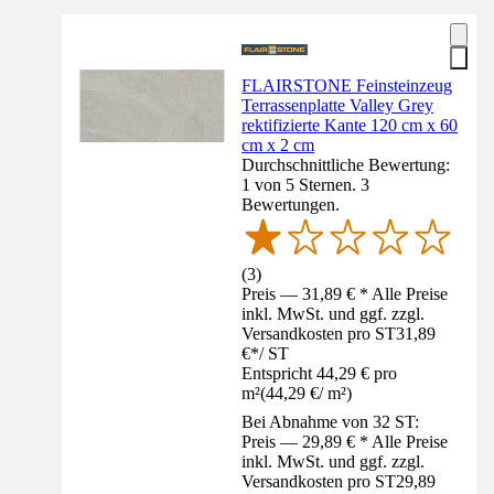
FLAIRSTONE Feinsteinzeug
Terrassenplatte Valley Grey
rektifizierte Kante 120 cm x 60
cm x 2 cm
Durchschnittliche Bewertung:
1 von 5 Sternen. 3
Bewertungen.
(
3
)
Preis — 31,89 € * Alle Preise
inkl. MwSt. und ggf. zzgl.
Versandkosten pro ST
31,89
€
*
/
ST
Entspricht 44,29 € pro
m²
(
44,29 €
/
m²
)
Bei Abnahme von 32 ST:
Preis — 29,89 € * Alle Preise
inkl. MwSt. und ggf. zzgl.
Versandkosten pro ST
29,89