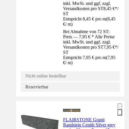
inkl. MwSt. und ggf. zzgl.
Versandkosten pro ST
8,45 €
*
/
ST
Entspricht 8,45 € pro m
(
8,45
€
/
m
)
Bei Abnahme von 72 ST:
Preis — 7,95 € * Alle Preise
inkl. MwSt. und ggf. zzgl.
Versandkosten pro ST
7,95 €
*
/
ST
Entspricht 7,95 € pro m
(
7,95
€
/
m
)
Nicht online bestellbar
Reservierbar
FLAIRSTONE Granit
Randstein Cenith Silver grey