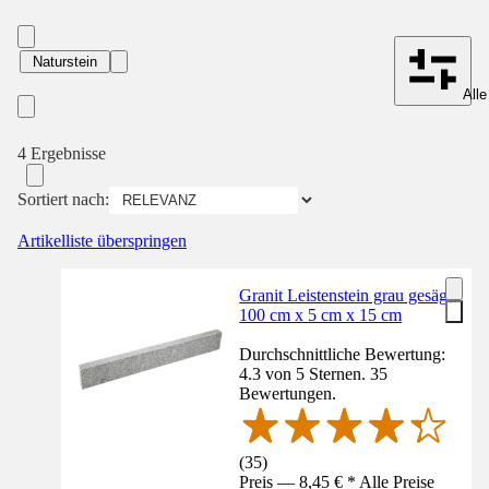
Naturstein
Alle
4 Ergebnisse
Sortiert nach:
Artikelliste überspringen
Granit Leistenstein grau gesägt
100 cm x 5 cm x 15 cm
Durchschnittliche Bewertung:
4.3 von 5 Sternen. 35
Bewertungen.
(
35
)
Preis — 8,45 € * Alle Preise