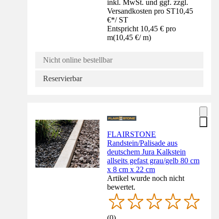
inkl. MwSt. und ggf. zzgl.
Versandkosten pro ST
10,45
€
*
/
ST
Entspricht 10,45 € pro
m
(
10,45 €
/
m
)
Nicht online bestellbar
Reservierbar
FLAIRSTONE
Randstein/Palisade aus
deutschem Jura Kalkstein
allseits gefast grau/gelb 80 cm
x 8 cm x 22 cm
Artikel wurde noch nicht
bewertet.
(
0
)