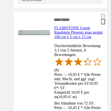
FLAIRSTONE Granit
Randstein Phoenix grau gesägt
100 cm x 5 cm x 15 cm
Durchschnittliche Bewertung:
3.3 von 5 Sternen. 8
Bewertungen.
(
8
)
Preis — 10,95 € * Alle Preise
inkl. MwSt. und ggf. zzgl.
Versandkosten pro ST
10,95
€
*
/
ST
Entspricht 10,95 € pro
m
(
10,95 €
/
m
)
Bei Abnahme von 72 ST:
Preis — 10,45 € * Alle Preise