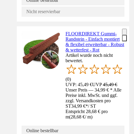
Online bestellbar
Nicht reservierbar
FLOORDIREKT Gummi-
Randstein - Einfach montiert
& flexibel erweiterbar - Robust
& wetterfest - Rot
Artikel wurde noch nicht
bewertet.
(
0
)
UVP: 45,49 €
UVP
45,49 €
Unser Preis — 34,99 € * Alle
Preise inkl. MwSt. und ggf.
zzgl. Versandkosten pro
ST
34,99 €
*
/
ST
Entspricht 28,68 € pro
m
(
28,68 €
/
m
)
Online bestellbar