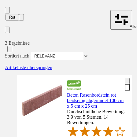
Rot
Alle
3 Ergebnisse
Sortiert nach:
Artikelliste überspringen
Beton Rasenbordstein rot
beidseitig abgerundet 100 cm
x 5 cm x 25 cm
Durchschnittliche Bewertung:
3.9 von 5 Sternen. 14
Bewertungen.