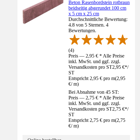
Beton Rasenbordstein rotbraun
beidseitig abgerundet 100 cm
x 5 cm x 25 cm
Durchschnittliche Bewertung:
4.8 von 5 Sternen. 4
Bewertungen.
(
4
)
Preis — 2,95 € * Alle Preise
inkl. MwSt. und ggf. zzgl.
Versandkosten pro ST
2,95 €
*
/
ST
Entspricht 2,95 € pro m
(
2,95
€
/
m
)
Bei Abnahme von 45 ST:
Preis — 2,75 € * Alle Preise
inkl. MwSt. und ggf. zzgl.
Versandkosten pro ST
2,75 €
*
/
ST
Entspricht 2,75 € pro m
(
2,75
€
/
m
)