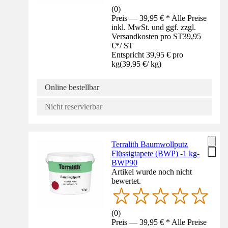
(
0
)
Preis — 39,95 € * Alle Preise
inkl. MwSt. und ggf. zzgl.
Versandkosten pro ST
39,95
€
*
/
ST
Entspricht 39,95 € pro
kg
(
39,95 €
/
kg
)
Online bestellbar
Nicht reservierbar
Terralith Baumwollputz
Flüssigtapete (BWP) -1 kg-
BWP90
Artikel wurde noch nicht
bewertet.
(
0
)
Preis — 39,95 € * Alle Preise