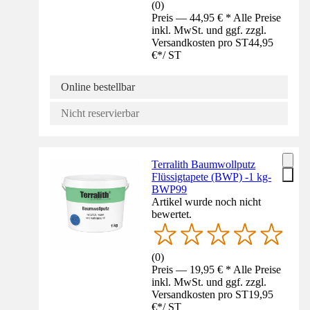
(
0
)
Preis — 44,95 € * Alle Preise
inkl. MwSt. und ggf. zzgl.
Versandkosten pro ST
44,95
€
*
/
ST
Online bestellbar
Nicht reservierbar
Terralith Baumwollputz
Flüssigtapete (BWP) -1 kg-
BWP99
Artikel wurde noch nicht
bewertet.
(
0
)
Preis — 19,95 € * Alle Preise
inkl. MwSt. und ggf. zzgl.
Versandkosten pro ST
19,95
€
*
/
ST