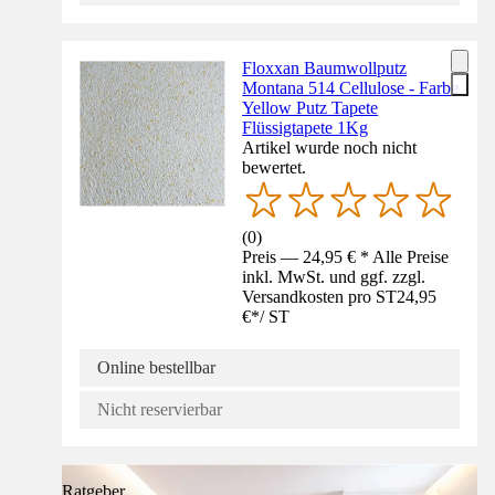
Floxxan Baumwollputz
Montana 514 Cellulose - Farbe
Yellow Putz Tapete
Flüssigtapete 1Kg
Artikel wurde noch nicht
bewertet.
(
0
)
Preis — 24,95 € * Alle Preise
inkl. MwSt. und ggf. zzgl.
Versandkosten pro ST
24,95
€
*
/
ST
Online bestellbar
Nicht reservierbar
Ratgeber