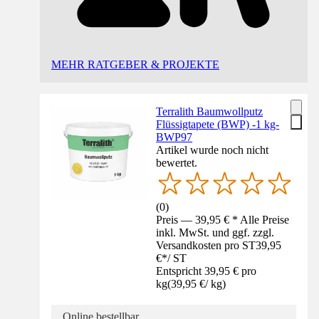
MEHR RATGEBER & PROJEKTE
Terralith Baumwollputz
Flüssigtapete (BWP) -1 kg-
BWP97
Artikel wurde noch nicht
bewertet.
(
0
)
Preis — 39,95 € * Alle Preise
inkl. MwSt. und ggf. zzgl.
Versandkosten pro ST
39,95
€
*
/
ST
Entspricht 39,95 € pro
kg
(
39,95 €
/
kg
)
Online bestellbar