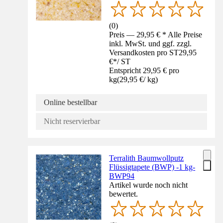
(
0
)
Preis — 29,95 € * Alle Preise
inkl. MwSt. und ggf. zzgl.
Versandkosten pro ST
29,95
€
*
/
ST
Entspricht 29,95 € pro
kg
(
29,95 €
/
kg
)
Online bestellbar
Nicht reservierbar
Terralith Baumwollputz
Flüssigtapete (BWP) -1 kg-
BWP94
Artikel wurde noch nicht
bewertet.