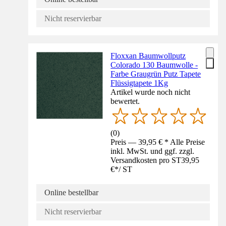
Nicht reservierbar
Floxxan Baumwollputz
Colorado 130 Baumwolle -
Farbe Graugrün Putz Tapete
Flüssigtapete 1Kg
Artikel wurde noch nicht
bewertet.
(
0
)
Preis — 39,95 € * Alle Preise
inkl. MwSt. und ggf. zzgl.
Versandkosten pro ST
39,95
€
*
/
ST
Online bestellbar
Nicht reservierbar