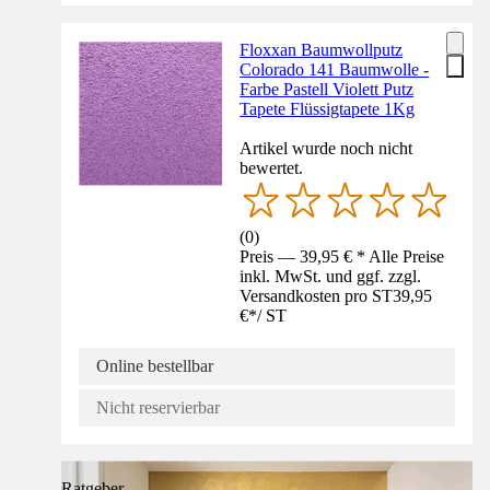
Floxxan Baumwollputz
Colorado 141 Baumwolle -
Farbe Pastell Violett Putz
Tapete Flüssigtapete 1Kg
Artikel wurde noch nicht
bewertet.
(
0
)
Preis — 39,95 € * Alle Preise
inkl. MwSt. und ggf. zzgl.
Versandkosten pro ST
39,95
€
*
/
ST
Online bestellbar
Nicht reservierbar
Ratgeber