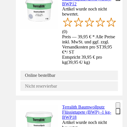
BWP12
Artikel wurde noch nicht
bewertet.
(
0
)
Preis — 39,95 € * Alle Preise
inkl. MwSt. und ggf. zzgl.
Versandkosten pro ST
39,95
€
*
/
ST
Entspricht 39,95 € pro
kg
(
39,95 €
/
kg
)
Online bestellbar
Nicht reservierbar
Terralith Baumwollputz
Flüssigtapete (BWP) -1 kg-
BWP18
Artikel wurde noch nicht