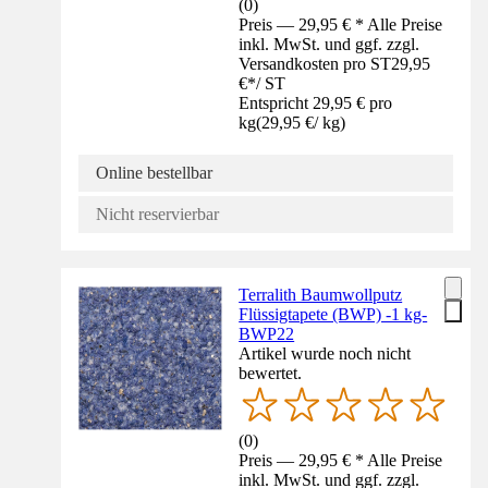
(
0
)
Preis — 29,95 € * Alle Preise
inkl. MwSt. und ggf. zzgl.
Versandkosten pro ST
29,95
€
*
/
ST
Entspricht 29,95 € pro
kg
(
29,95 €
/
kg
)
Online bestellbar
Nicht reservierbar
Terralith Baumwollputz
Flüssigtapete (BWP) -1 kg-
BWP22
Artikel wurde noch nicht
bewertet.
(
0
)
Preis — 29,95 € * Alle Preise
inkl. MwSt. und ggf. zzgl.