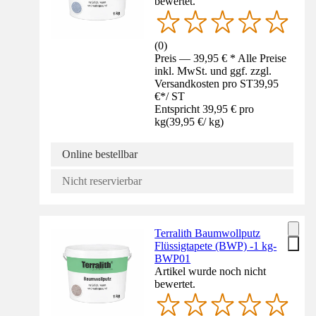
bewertet.
(
0
)
Preis — 39,95 € * Alle Preise
inkl. MwSt. und ggf. zzgl.
Versandkosten pro ST
39,95
€
*
/
ST
Entspricht 39,95 € pro
kg
(
39,95 €
/
kg
)
Online bestellbar
Nicht reservierbar
Terralith Baumwollputz
Flüssigtapete (BWP) -1 kg-
BWP01
Artikel wurde noch nicht
bewertet.