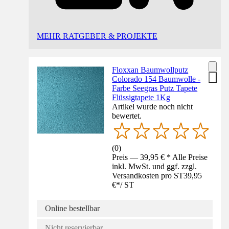
MEHR RATGEBER & PROJEKTE
Floxxan Baumwollputz
Colorado 154 Baumwolle -
Farbe Seegras Putz Tapete
Flüssigtapete 1Kg
Artikel wurde noch nicht
bewertet.
(
0
)
Preis — 39,95 € * Alle Preise
inkl. MwSt. und ggf. zzgl.
Versandkosten pro ST
39,95
€
*
/
ST
Online bestellbar
Nicht reservierbar