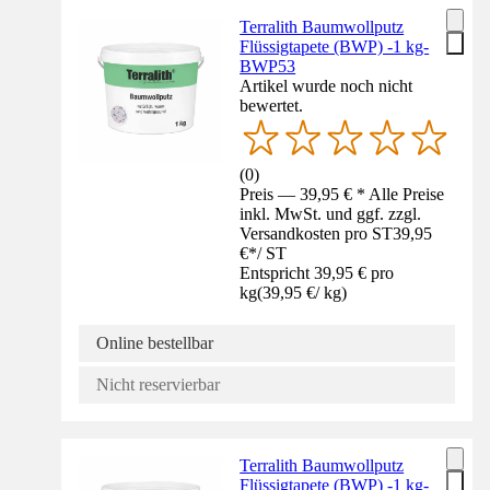
Terralith Baumwollputz
Flüssigtapete (BWP) -1 kg-
BWP53
Artikel wurde noch nicht
bewertet.
(
0
)
Preis — 39,95 € * Alle Preise
inkl. MwSt. und ggf. zzgl.
Versandkosten pro ST
39,95
€
*
/
ST
Entspricht 39,95 € pro
kg
(
39,95 €
/
kg
)
Online bestellbar
Nicht reservierbar
Terralith Baumwollputz
Flüssigtapete (BWP) -1 kg-