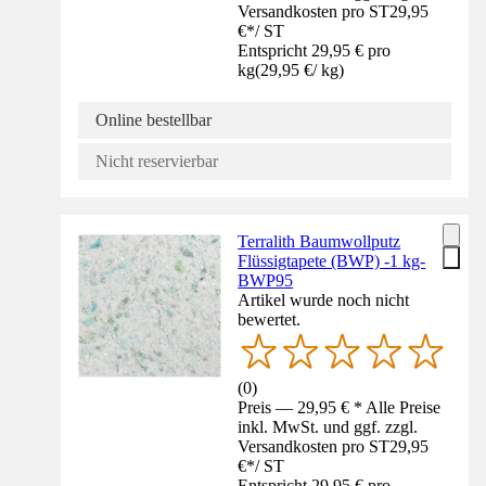
Versandkosten pro ST
29,95
€
*
/
ST
Entspricht 29,95 € pro
kg
(
29,95 €
/
kg
)
Online bestellbar
Nicht reservierbar
Terralith Baumwollputz
Flüssigtapete (BWP) -1 kg-
BWP95
Artikel wurde noch nicht
bewertet.
(
0
)
Preis — 29,95 € * Alle Preise
inkl. MwSt. und ggf. zzgl.
Versandkosten pro ST
29,95
€
*
/
ST
Entspricht 29,95 € pro