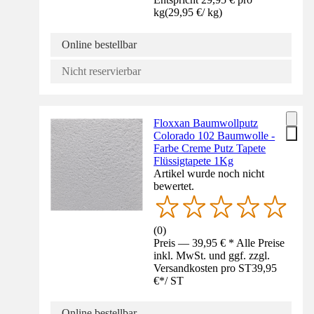
kg
(
29,95 €
/
kg
)
Online bestellbar
Nicht reservierbar
Floxxan Baumwollputz
Colorado 102 Baumwolle -
Farbe Creme Putz Tapete
Flüssigtapete 1Kg
Artikel wurde noch nicht
bewertet.
(
0
)
Preis — 39,95 € * Alle Preise
inkl. MwSt. und ggf. zzgl.
Versandkosten pro ST
39,95
€
*
/
ST
Online bestellbar