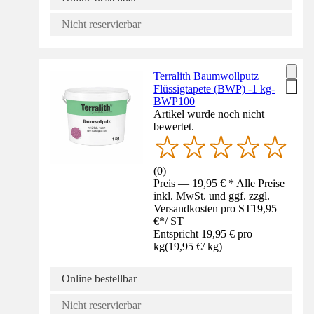
Nicht reservierbar
Terralith Baumwollputz
Flüssigtapete (BWP) -1 kg-
BWP100
Artikel wurde noch nicht
bewertet.
(
0
)
Preis — 19,95 € * Alle Preise
inkl. MwSt. und ggf. zzgl.
Versandkosten pro ST
19,95
€
*
/
ST
Entspricht 19,95 € pro
kg
(
19,95 €
/
kg
)
Online bestellbar
Nicht reservierbar