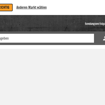
RICHTIG
Anderen Markt wählen
Sendungsverfolg