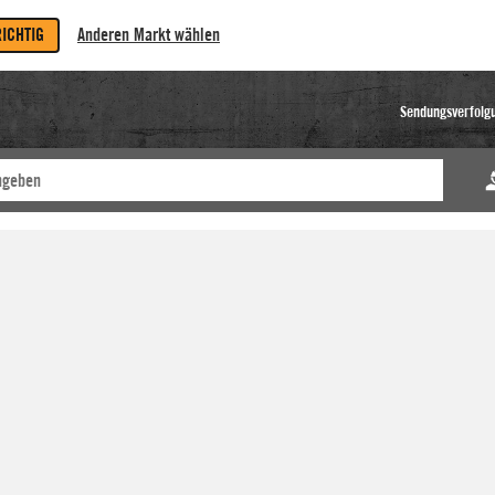
RICHTIG
Anderen Markt wählen
Sendungsverfolg