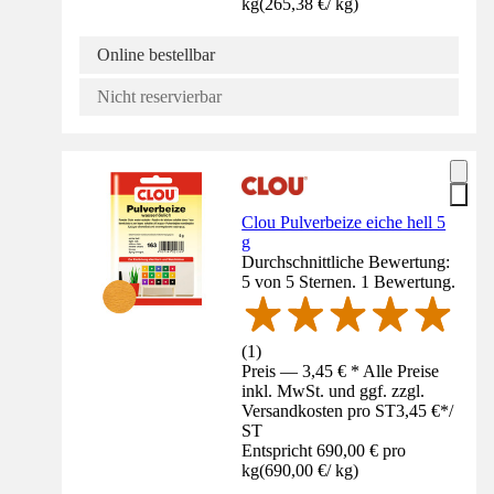
kg
(
265,38 €
/
kg
)
Online bestellbar
Nicht reservierbar
Clou Pulverbeize eiche hell 5
g
Durchschnittliche Bewertung:
5 von 5 Sternen. 1 Bewertung.
(
1
)
Preis — 3,45 € * Alle Preise
inkl. MwSt. und ggf. zzgl.
Versandkosten pro ST
3,45 €
*
/
ST
Entspricht 690,00 € pro
kg
(
690,00 €
/
kg
)