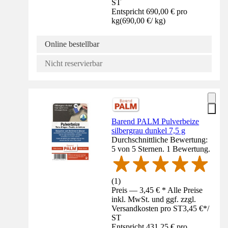
ST
Entspricht 690,00 € pro
kg
(
690,00 €
/
kg
)
Online bestellbar
Nicht reservierbar
Barend PALM Pulverbeize
silbergrau dunkel 7,5 g
Durchschnittliche Bewertung:
5 von 5 Sternen. 1 Bewertung.
(
1
)
Preis — 3,45 € * Alle Preise
inkl. MwSt. und ggf. zzgl.
Versandkosten pro ST
3,45 €
*
/
ST
Entspricht 431,25 € pro