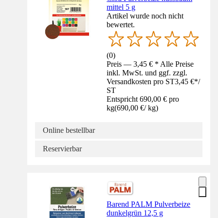
mittel 5 g
Artikel wurde noch nicht
bewertet.
(
0
)
Preis — 3,45 € * Alle Preise
inkl. MwSt. und ggf. zzgl.
Versandkosten pro ST
3,45 €
*
/
ST
Entspricht 690,00 € pro
kg
(
690,00 €
/
kg
)
Online bestellbar
Reservierbar
Barend PALM Pulverbeize
dunkelgrün 12,5 g