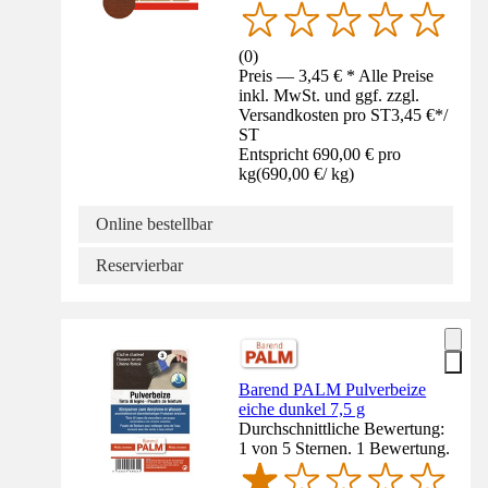
(
0
)
Preis — 3,45 € * Alle Preise
inkl. MwSt. und ggf. zzgl.
Versandkosten pro ST
3,45 €
*
/
ST
Entspricht 690,00 € pro
kg
(
690,00 €
/
kg
)
Online bestellbar
Reservierbar
Barend PALM Pulverbeize
eiche dunkel 7,5 g
Durchschnittliche Bewertung:
1 von 5 Sternen. 1 Bewertung.