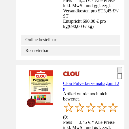
Preis — 3,45 € * Alle Preise
inkl. MwSt. und ggf. zzgl.
Versandkosten pro ST
3,45 €
*
/
ST
Entspricht 690,00 € pro
kg
(
690,00 €
/
kg
)
Online bestellbar
Reservierbar
Clou Pulverbeize mahagoni 12
g
Artikel wurde noch nicht
bewertet.
(
0
)
Preis — 3,45 € * Alle Preise
inkl. MwSt. und ggf. zzgl.