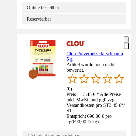
Online bestellbar
Reservierbar
Clou Pulverbeize kirschbaum
5 g
Artikel wurde noch nicht
bewertet.
(
0
)
Preis — 3,45 € * Alle Preise
inkl. MwSt. und ggf. zzgl.
Versandkosten pro ST
3,45 €
*
/
ST
Entspricht 690,00 € pro
kg
(
690,00 €
/
kg
)
Z.Zt. nicht online bestellbar