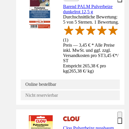
Barend PALM Pulverbeize
dunkelrot 12,5 g
Durchschnittliche Bewertung:
5 von 5 Sternen. 1 Bewertung.
(
1
)
Preis — 3,45 € * Alle Preise
inkl. MwSt. und ggf. zzgl.
Versandkosten pro ST
3,45 €
*
/
ST
Entspricht 265,38 € pro
kg
(
265,38 €
/
kg
)
Online bestellbar
Nicht reservierbar
Clou Pulverbeize nussbaum