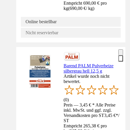
Entspricht 690,00 € pro
kg
(
690,00 €
/
kg
)
Online bestellbar
Nicht reservierbar
Barend PALM Pulverbeize
silbergrau hell 12,5 g
Artikel wurde noch nicht
bewertet.
(
0
)
Preis — 3,45 € * Alle Preise
inkl. MwSt. und ggf. zzgl.
Versandkosten pro ST
3,45 €
*
/
ST
Entspricht 265,38 € pro