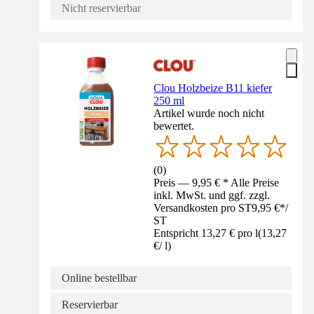
Nicht reservierbar
Clou Holzbeize B11 kiefer
250 ml
Artikel wurde noch nicht
bewertet.
(
0
)
Preis — 9,95 € * Alle Preise
inkl. MwSt. und ggf. zzgl.
Versandkosten pro ST
9,95 €
*
/
ST
Entspricht 13,27 € pro l
(
13,27
€
/
l
)
Online bestellbar
Reservierbar